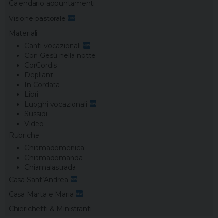
Calendario appuntamenti
Visione pastorale
Materiali
Canti vocazionali
Con Gesù nella notte
CorCordis
Depliant
In Cordata
Libri
Luoghi vocazionali
Sussidi
Video
Rubriche
Chiamadomenica
Chiamadomanda
Chiamalastrada
Casa Sant’Andrea
Casa Marta e Maria
Chierichetti & Ministranti