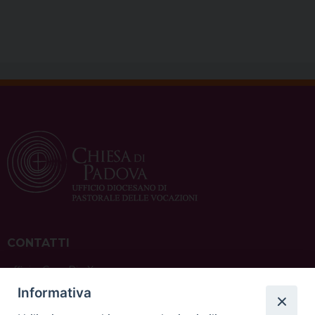
CONTATTI
ufficio: Casa Pio X
via Bonporti, 20 – 35141 Padova
Informativa
tel: +39 351 619 2354