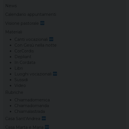
News
Calendario appuntamenti
Visione pastorale
Materiali
Canti vocazionali
Con Gesù nella notte
CorCordis
Depliant
In Cordata
Libri
Luoghi vocazionali
Sussidi
Video
Rubriche
Chiamadomenica
Chiamadomanda
Chiamalastrada
Casa Sant’Andrea
Casa Marta e Maria