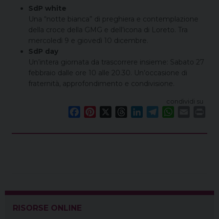
SdP white
Una “notte bianca” di preghiera e contemplazione
della croce della GMG e dell’icona di Loreto. Tra
mercoledì 9 e giovedì 10 dicembre.
SdP day
Un’intera giornata da trascorrere insieme: Sabato 27
febbraio dalle ore 10 alle 20.30. Un’occasione di
fraternità, approfondimento e condivisione.
condividi su
F
P
X
T
L
T
W
E
P
a
i
h
i
e
h
m
r
c
n
r
n
l
a
a
i
e
t
e
k
e
t
i
n
b
e
a
e
g
s
l
t
o
r
d
d
r
A
o
e
s
I
a
p
k
s
n
m
p
t
RISORSE ONLINE