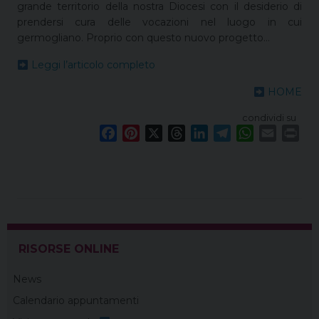
grande territorio della nostra Diocesi con il desiderio di
prendersi cura delle vocazioni nel luogo in cui
germogliano. Proprio con questo nuovo progetto…
Leggi l’articolo completo
HOME
condividi su
F
P
X
T
L
T
W
E
P
a
i
h
i
e
h
m
r
c
n
r
n
l
a
a
i
e
t
e
k
e
t
i
n
b
e
a
e
g
s
l
t
o
r
d
d
r
A
o
e
s
I
a
p
RISORSE ONLINE
k
s
n
m
p
t
News
Calendario appuntamenti