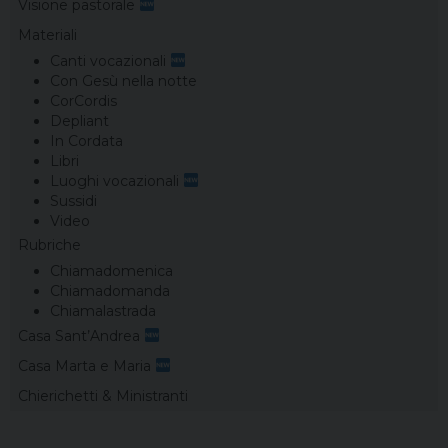
Visione pastorale
Materiali
Canti vocazionali
Con Gesù nella notte
CorCordis
Depliant
In Cordata
Libri
Luoghi vocazionali
Sussidi
Video
Rubriche
Chiamadomenica
Chiamadomanda
Chiamalastrada
Casa Sant’Andrea
Casa Marta e Maria
Chierichetti & Ministranti