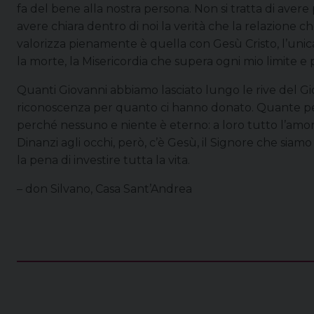
fa del bene alla nostra persona. Non si tratta di avere 
avere chiara dentro di noi la verità che la relazione che 
valorizza pienamente è quella con Gesù Cristo, l’unica
la morte, la Misericordia che supera ogni mio limite e
Quanti Giovanni abbiamo lasciato lungo le rive del Gi
riconoscenza per quanto ci hanno donato. Quante pers
perché nessuno e niente è eterno: a loro tutto l’amor
Dinanzi agli occhi, però, c’è Gesù, il Signore che siamo
la pena di investire tutta la vita.
– don Silvano, Casa Sant’Andrea