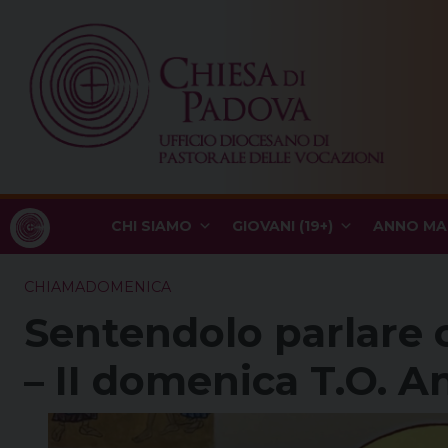
Skip
to
content
CHI SIAMO
GIOVANI (19+)
ANNO MA
CHIAMADOMENICA
Sentendolo parlare 
– II domenica T.O. A