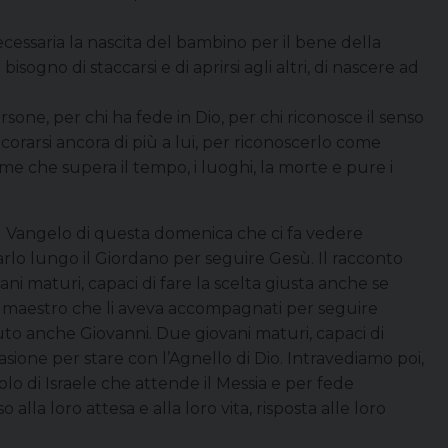
cessaria la nascita del bambino per il bene della
isogno di staccarsi e di aprirsi agli altri, di nascere ad
sone, per chi ha fede in Dio, per chi riconosce il senso
ancorarsi ancora di più a lui, per riconoscerlo come
 che supera il tempo, i luoghi, la morte e pure i
el Vangelo di questa domenica che ci fa vedere
ciarlo lungo il Giordano per seguire Gesù. Il racconto
ani maturi, capaci di fare la scelta giusta anche se
il maestro che li aveva accompagnati per seguire
to anche Giovanni. Due giovani maturi, capaci di
casione per stare con l’Agnello di Dio. Intravediamo poi,
lo di Israele che attende il Messia e per fede
la loro attesa e alla loro vita, risposta alle loro