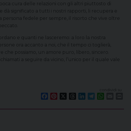
poca cura delle relazioni con gli altri piuttosto di
dà significato a tutti i nostri rapporti, li recupera e
 persona fedele per sempre, il risorto che vive oltre
 peccato.
ordano e quanti ne lasceremo: a loro la nostra
one ora accanto a noi, che il tempo ci toglierà,
e che possiamo, un amore puro, libero, sincero.
 chiamati a seguire da vicino, l’unico per il quale vale
condividi su
F
P
X
T
L
T
W
E
P
a
i
h
i
e
h
m
r
c
n
r
n
l
a
a
i
e
t
e
k
e
t
i
n
b
e
a
e
g
s
l
t