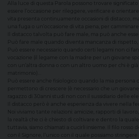
Alla luce di questa Parola possono trovare significato t
essere l’occasione per rileggere, verificare e orienta
vita presenta continuamente occasioni di distacco, 
una fuga o un’occasione di vita piena, per camminar
Il distacco talvolta può fare male, ma può anche esse
Può fare male quando diventa mancanza di rispetto, o
Può essere necessario quando certi legami non ci fann
vocazione (il legame con la madre per un giovane sp
con un’altra donna o con un altro uomo per chi è già
matrimonio)…
Può essere anche fisiologico quando la mia persona cres
permettono di crescere (è necessario che un giovane 
ragazzo di 30anni studi non con il sussidiario delle 
Il distacco però è anche esperienza da vivere nella fe
Noi viviamo tante relazioni: amicizie, rapporti di lavor
la realtà che ci è chiesto di coltivare e dentro la qual
tuttavia, siamo chiamati a cucirli insieme. Il filo ross
con il Signore, l’unico con il quale possiamo stringe