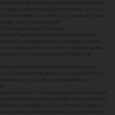
utti i nostri distacchi, di oggi e di domani: essa può
re le nostre esperienze di allontanamento. La nostra
ma come le viviamo? Le subiamo o le scegliamo? Sono
e meglio con le nostre gambe?
re necessario oppure fisiologico.
ppure fuga dalle persone e dai nostri compiti.
o vivere, imbrigliano la nostra umanità, la nostra
oso, se è troppo forte è un male; un legame ambiguo
 sposato non è certo qualcosa che fa bene al
ce e certe relazioni ci lasciano piccoli, non ci
diventi autonomo dai genitori; è necessario che un
elementari, ma con un libro più impegnativo)…
de.
o, legami familiari… Tutti questi rapporti sono un bene,
e possiamo vivere la nostra umanità. Con un filo rosso,
o della nostra relazione con Gesù, del nostro rapporto
re una relazione che è per sempre, l’unico che sempre