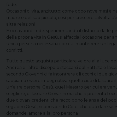
fede.
Occasioni di vita, anzitutto: come dopo nove mesi è ne
madre e del suo piccolo, così per crescere talvolta c’è b
altre relazioni.
E occasioni di fede: sperimentando il distacco dalle per
della propria vita in Gesù, si affaccia l’occasione per 
unica persona necessaria con cui mantenere un legame
conflitti.
Tutto questo acquista particolare valore alla luce d
Andrea e l’altro discepolo staccarsi dal Battista e las
secondo Giovanni ci fa incontrare gli occhi di due giov
sappiamo essere impegnativa, quella cioè di lasciare 
un’altra persona, Gesù, quel Maestro per cui era venu
scegliere, di lasciare Giovanni ora che si presenta l’oc
due giovani credenti che raccolgono le ansie del popo
seguono Gesù, riconoscendo Colui che può dare senso al
domande, amore alla loro persona.