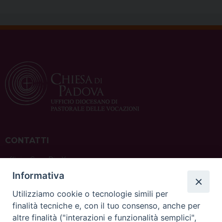
CONTATTI
ufficio: Casa Pio X
via Bonporti, 20 – 35141 Padova
Informativa
tel: +39 351 619 2354
e mail:
ufficiovocazionipadova@gmail.
com
Utilizziamo cookie o tecnologie simili per
finalità tecniche e, con il tuo consenso, anche per
altre finalità ("interazioni e funzionalità semplici",