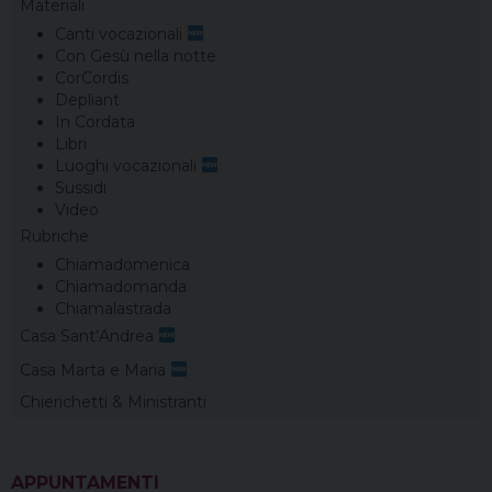
Materiali
Canti vocazionali
Con Gesù nella notte
CorCordis
Depliant
In Cordata
Libri
Luoghi vocazionali
Sussidi
Video
Rubriche
Chiamadomenica
Chiamadomanda
Chiamalastrada
Casa Sant’Andrea
Casa Marta e Maria
Chierichetti & Ministranti
APPUNTAMENTI