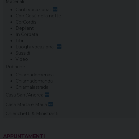
Materiali
Canti vocazionali
Con Gesù nella notte
CorCordis
Depliant
In Cordata
Libri
Luoghi vocazionali
Sussidi
Video
Rubriche
Chiamadomenica
Chiamadomanda
Chiamalastrada
Casa Sant’Andrea
Casa Marta e Maria
Chierichetti & Ministranti
APPUNTAMENTI