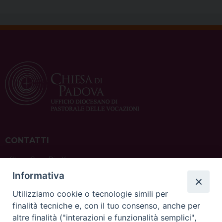
CONTATTI
ufficio: Casa Pio X
via Bonporti, 20 – 35141 Padova
Informativa
tel: +39 351 619 2354
e mail:
ufficiovocazionipadova@gmail.
com
Utilizziamo cookie o tecnologie simili per
finalità tecniche e, con il tuo consenso, anche per
altre finalità ("interazioni e funzionalità semplici",