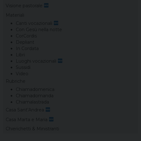
Visione pastorale
Materiali
Canti vocazionali
Con Gesù nella notte
CorCordis
Depliant
In Cordata
Libri
Luoghi vocazionali
Sussidi
Video
Rubriche
Chiamadomenica
Chiamadomanda
Chiamalastrada
Casa Sant’Andrea
Casa Marta e Maria
Chierichetti & Ministranti