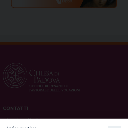
CONTATTI
ufficio: Casa Pio X
via Bonporti, 20 – 35141 Padova