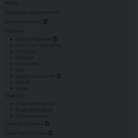
News
Calendario appuntamenti
Visione pastorale
Materiali
Canti vocazionali
Con Gesù nella notte
CorCordis
Depliant
In Cordata
Libri
Luoghi vocazionali
Sussidi
Video
Rubriche
Chiamadomenica
Chiamadomanda
Chiamalastrada
Casa Sant’Andrea
Casa Marta e Maria