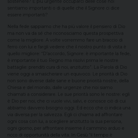
sostenere? È più urgente occuparci delle cose noi
sentiamo importanti o di quelle che il Signore ci dice
essere importanti?
Nella fede sappiamo che ha più valore il pensiero di Dio
ma non va da sé che riconosciamo questa prospettiva
come la migliore. A volte vorremmo fare un braccio di
ferro con lui e fargli vedere che il nostro punto di vista è
quello migliore: “D’accordo, Signore: è importante la fede,
è importante il tuo Regno ma risolvi prima le nostre
battaglie: prenditi cura di noi, anzitutto”. La Parola di Dio
viene oggi a smascherare un equivoco. Le priorità di Dio
non sono diverse dalle sane e buone priorità nostre, della
Chiesa e del mondo, dalle urgenze che noi siamo
chiamati a considerare. Le sue priorità sono le nostre: egli
è Dio per noi, che ci vuole vivi, salvi, e conosce ciò di cui
abbiamo davvero bisogno oggi. Ed ecco che ci indica una
via diversa per la salvezza. Egli ci chiama ad affrontare
ogni cosa con lui, a scegliere anzitutto la sua persona,
ogni giorno, per affrontare insieme il cammino arduo e
ricco di opportunità della vita. In Gesù “il tempo è