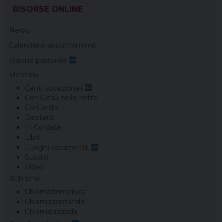
t
RISORSE ONLINE
News
Calendario appuntamenti
Visione pastorale
Materiali
Canti vocazionali
Con Gesù nella notte
CorCordis
Depliant
In Cordata
Libri
Luoghi vocazionali
Sussidi
Video
Rubriche
Chiamadomenica
Chiamadomanda
Chiamalastrada