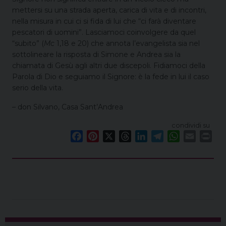
mettersi su una strada aperta, carica di vita e di incontri,
nella misura in cui ci si fida di lui che “ci farà diventare
pescatori di uomini”. Lasciamoci coinvolgere da quel
“subito” (
Mc
1,18 e 20) che annota l’evangelista sia nel
sottolineare la risposta di Simone e Andrea sia la
chiamata di Gesù agli altri due discepoli. Fidiamoci della
Parola di Dio e seguiamo il Signore: è la fede in lui il caso
serio della vita.
– don Silvano, Casa Sant’Andrea
condividi su
F
P
X
T
L
T
W
E
P
a
i
h
i
e
h
m
r
c
n
r
n
l
a
a
i
e
t
e
k
e
t
i
n
b
e
a
e
g
s
l
t
o
r
d
d
r
A
o
e
s
I
a
p
k
s
n
m
p