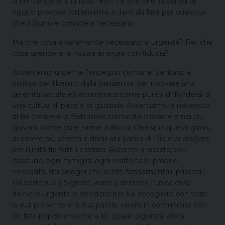
la conversione e la fede. Non c’è che dire: la parola di
oggi ci provoca fortemente a darci da fare per qualcosa
che il Signore considera necessario.
Ma che cosa è veramente necessario e urgente? Per che
cosa spendere le nostre energie con fiducia?
Avvertiamo urgente l’impegno comune, sanitario e
politico per liberarci dalla pandemia, per ritrovare una
serenità sociale ed economica come pure il diffondersi di
una cultura di pace e di giustizia. Avvertiamo la necessità
di far crescere la fede nelle comunità cristiane e nei più
giovani, come pure, viene a dirci la Chiesa in questi giorni,
di essere più attenti e docili alla parola di Dio e di pregare
per l’unità fra tutti i cristiani. Accanto a queste, poi,
ciascuno, ogni famiglia, ogni realtà ha le proprie
necessità, dei bisogni che sente fondamentali, prioritari.
Da parte sua il Signore viene a dirci che l’unica cosa
davvero urgente è deciderci per lui, accogliere con fede
la sua presenza e la sua parola, vivere in comunione con
lui, fare popolo insieme a lui. Quale urgenza, allora,