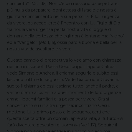
compiuto” (
Mc
1,15). Non c’è più nessuno da aspettare,
più nulla da preparare: ogni attesa di Israele e nostra è
giunta a compimento nella sua persona. È lui l’urgenza
da vivere, da accogliere: è l’incontro con lui, Figlio di Dio
tra noi, la vera urgenza per la nostra vita di oggi e di
domani, nella certezza che egli non è lontano ma “vicino”
ed è “Vangelo” (
Mc
1,15), ossia parola buona e bella per la
nostra vita da ascoltare e vivere.
Questo cambio di prospettiva lo vediamo con chiarezza
nei primi discepoli. Passa Gesù lungo il lago di Galilea:
vede Simone e Andrea, li chiama seguirlo e subito essi
lasciano tutto e lo seguono. Vede Giacomo e Giovanni:
subito li chiama ed essi lasciano tutto, anche il padre, e
vanno dietro a lui. Fino a quel momento le loro urgenze
erano i legami familiari e la pesca per vivere. Ora si
concentrano su un’altra urgenza: incontrano Gesù,
mettono lui al primo posto e lo seguono, certi che
questa scelta offre un domani, apre alla vita, al futuro: «Vi
farò diventare pescatori di uomini» (
Mc
1,17). Seguire il
Signore non significa entrare in un vicolo cieco ma