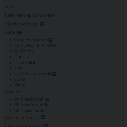
News
Calendario appuntamenti
Visione pastorale
Materiali
Canti vocazionali
Con Gesù nella notte
CorCordis
Depliant
In Cordata
Libri
Luoghi vocazionali
Sussidi
Video
Rubriche
Chiamadomenica
Chiamadomanda
Chiamalastrada
Casa Sant’Andrea
Casa Marta e Maria