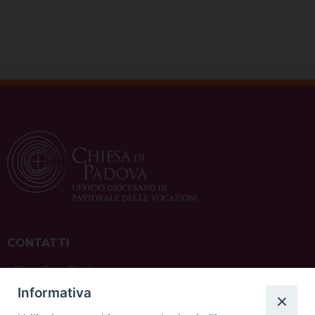
CONTATTI
ufficio: Casa Pio X
via Bonporti, 20 – 35141 Padova
Informativa
tel: +39 351 619 2354