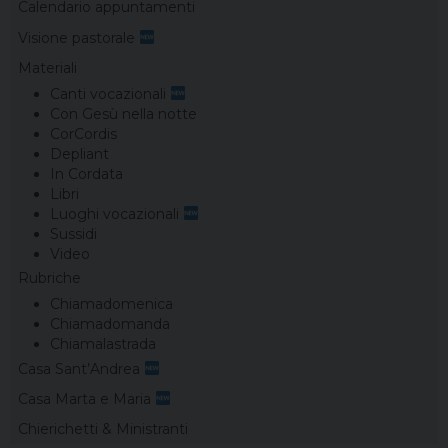
Calendario appuntamenti
Visione pastorale
Materiali
Canti vocazionali
Con Gesù nella notte
CorCordis
Depliant
In Cordata
Libri
Luoghi vocazionali
Sussidi
Video
Rubriche
Chiamadomenica
Chiamadomanda
Chiamalastrada
Casa Sant’Andrea
Casa Marta e Maria
Chierichetti & Ministranti