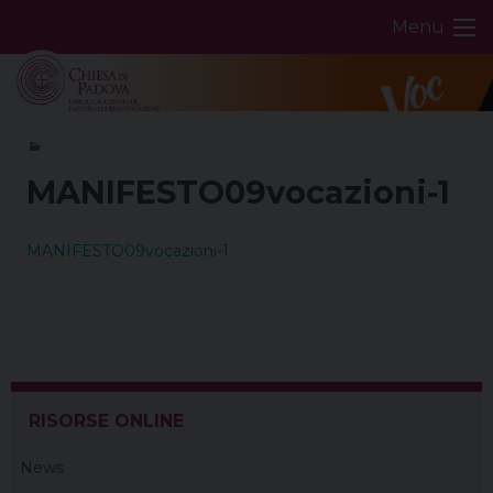
Skip
Menu
to
content
MANIFESTO09vocazioni-1
MANIFESTO09vocazioni-1
RISORSE ONLINE
News