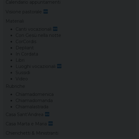
Calendario appuntamenti
Visione pastorale
Materiali
Canti vocazionali
Con Gesù nella notte
CorCordis
Depliant
In Cordata
Libri
Luoghi vocazionali
Sussidi
Video
Rubriche
Chiamadomenica
Chiamadomanda
Chiamalastrada
Casa Sant’Andrea
Casa Marta e Maria
Chierichetti & Ministranti