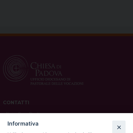
CONTATTI
ufficio: Casa Pio X
via Bonporti, 20 – 35141 Padova
Informativa
tel: +39 351 619 2354