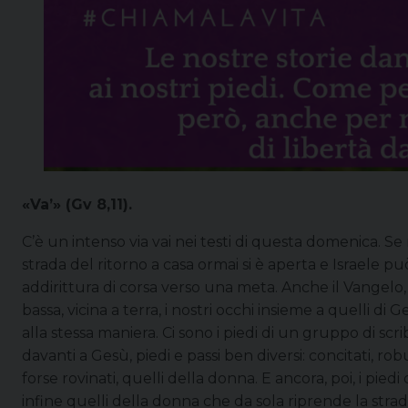
«Va’» (Gv 8,11).
C’è un intenso via vai nei testi di questa domenica. Se
strada del ritorno a casa ormai si è aperta e Israele pu
addirittura di corsa verso una meta. Anche il Vangel
bassa, vicina a terra, i nostri occhi insieme a quelli d
alla stessa maniera. Ci sono i piedi di un gruppo di sc
davanti a Gesù, piedi e passi ben diversi: concitati, robus
forse rovinati, quelli della donna. E ancora, poi, i pie
infine quelli della donna che da sola riprende la strad