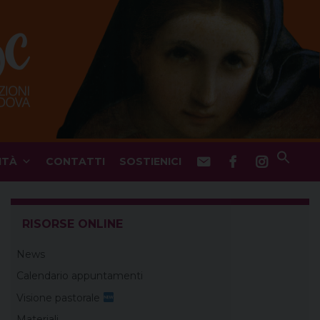
ITÀ
CONTATTI
SOSTIENICI
RISORSE ONLINE
News
Calendario appuntamenti
Visione pastorale
Materiali