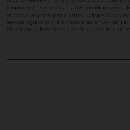
male, un’esistenza intrisa di generosità e di dono. Da
l’impegno del vivere, la fatica del quotidiano, di sceg
ricordato Isaia nella prima lettura, egli apre strade n
sempre, ogni volta che ci incontra, apre nuovi sentier
i farisei: anche loro hanno dinanzi la possibilità di u