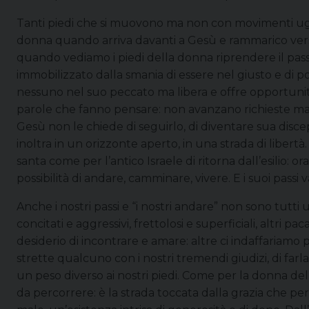
Tanti piedi che si muovono ma non con movimenti ugua
donna quando arriva davanti a Gesù e rammarico verso 
quando vediamo i piedi della donna riprendere il passo
immobilizzato dalla smania di essere nel giusto e di p
nessuno nel suo peccato ma libera e offre opportunità.
parole che fanno pensare: non avanzano richieste ma
Gesù non le chiede di seguirlo, di diventare sua discep
inoltra in un orizzonte aperto, in una strada di libertà. 
santa come per l’antico Israele di ritorna dall’esilio: 
possibilità di andare, camminare, vivere. E i suoi pass
Anche i nostri passi e “i nostri andare” non sono tutti 
concitati e aggressivi, frettolosi e superficiali, altri pa
desiderio di incontrare e amare: altre ci indaffariamo p
strette qualcuno con i nostri tremendi giudizi, di farla 
un peso diverso ai nostri piedi. Come per la donna del
da percorrere: è la strada toccata dalla grazia che pe