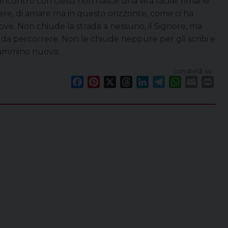
ll’incontro con Gesù non nasce una vita facile: rimane
liere, di amare ma in questo orizzonte, come ci ha
uove. Non chiude la strada a nessuno, il Signore, ma
i da percorrere. Non le chiude neppure per gli scribi e
n cammino nuovo.
condividi su
F
P
X
T
L
T
W
E
P
a
i
h
i
e
h
m
r
c
n
r
n
l
a
a
i
e
t
e
k
e
t
i
n
b
e
a
e
g
s
l
t
o
r
d
d
r
A
o
e
s
I
a
p
k
s
n
m
p
t