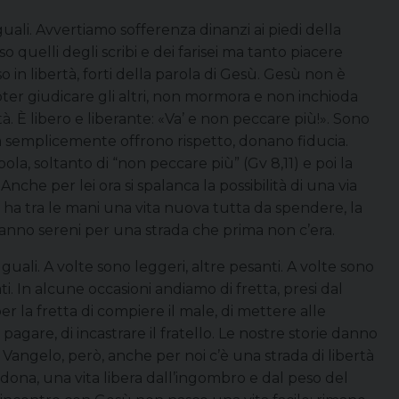
li. Avvertiamo sofferenza dinanzi ai piedi della
quelli degli scribi e dei farisei ma tanto piacere
 in libertà, forti della parola di Gesù. Gesù non è
oter giudicare gli altri, non mormora e non inchioda
 È libero e liberante: «Va’ e non peccare più!». Sono
 semplicemente offrono rispetto, donano fiducia.
ola, soltanto di “non peccare più” (Gv 8,11) e poi la
Anche per lei ora si spalanca la possibilità di una via
ora ha tra le mani una vita nuova tutta da spendere, la
i vanno sereni per una strada che prima non c’era.
uguali. A volte sono leggeri, altre pesanti. A volte sono
cati. In alcune occasioni andiamo di fretta, presi dal
er la fretta di compiere il male, di mettere alle
pagare, di incastrare il fratello. Le nostre storie danno
 Vangelo, però, anche per noi c’è una strada di libertà
rdona, una vita libera dall’ingombro e dal peso del