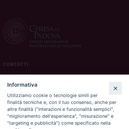
CONTATTI
ufficio: Casa Pio X
via Bonporti, 20 – 35141 Padova
Informativa
tel: +39 351 619 2354
e mail:
ufficiovocazionipadova@gmail.
com
Utilizziamo cookie o tecnologie simili per
finalità tecniche e, con il tuo consenso, anche per
altre finalità ("interazioni e funzionalità semplici",
"miglioramento dell'esperienza", "misurazione" e
"targeting e pubblicità") come specificato nella
sede: Casa Sant'Andrea