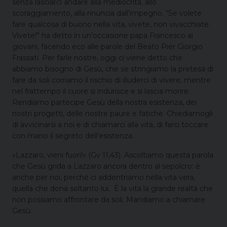
senza lasciarci andare alla mediocrità, allo
scoraggiamento, alla rinuncia dall’impegno. “Se volete
fare qualcosa di buono nella vita, vivete, non vivacchiate.
Vivete!” ha detto in un’occasione papa Francesco ai
giovani, facendo eco alle parole del Beato Pier Giorgio
Frassati. Per farle nostre, oggi ci viene detto che
abbiamo bisogno di Gesù, che se stringiamo la pretesa di
fare da soli corriamo il rischio di illuderci di vivere, mentre
nel frattempo il cuore si indurisce e si lascia morire.
Rendiamo partecipe Gesù della nostra esistenza, dei
nostri progetti, delle nostre paure e fatiche. Chiediamogli
di avvicinarsi a noi e di chiamarci alla vita, di farci toccare
con mano il segreto dell’esistenza.
«Lazzaro, vieni fuori!» (Gv 11,43). Ascoltiamo questa parola
che Gesù grida a Lazzaro ancora dentro al sepolcro: è
anche per noi, perché ci addentriamo nella vita vera,
quella che dona soltanto lui. È la vita la grande realtà che
non possiamo affrontare da soli. Mandiamo a chiamare
Gesù.