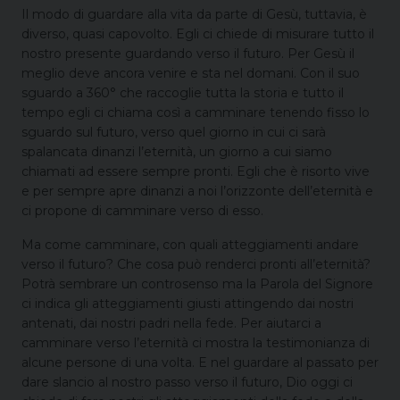
Il modo di guardare alla vita da parte di Gesù, tuttavia, è
diverso, quasi capovolto. Egli ci chiede di misurare tutto il
nostro presente guardando verso il futuro. Per Gesù il
meglio deve ancora venire e sta nel domani. Con il suo
sguardo a 360° che raccoglie tutta la storia e tutto il
tempo egli ci chiama così a camminare tenendo fisso lo
sguardo sul futuro, verso quel giorno in cui ci sarà
spalancata dinanzi l’eternità, un giorno a cui siamo
chiamati ad essere sempre pronti. Egli che è risorto vive
e per sempre apre dinanzi a noi l’orizzonte dell’eternità e
ci propone di camminare verso di esso.
Ma come camminare, con quali atteggiamenti andare
verso il futuro? Che cosa può renderci pronti all’eternità?
Potrà sembrare un controsenso ma la Parola del Signore
ci indica gli atteggiamenti giusti attingendo dai nostri
antenati, dai nostri padri nella fede. Per aiutarci a
camminare verso l’eternità ci mostra la testimonianza di
alcune persone di una volta. E nel guardare al passato per
dare slancio al nostro passo verso il futuro, Dio oggi ci