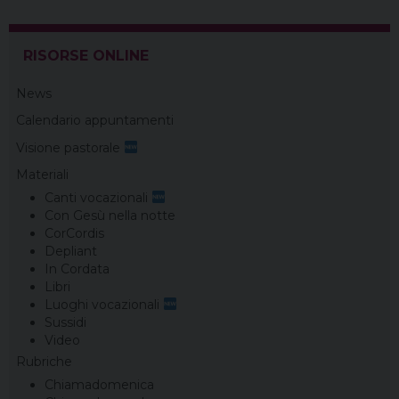
o
e
s
I
a
p
k
s
n
m
p
t
RISORSE ONLINE
News
Calendario appuntamenti
Visione pastorale
Materiali
Canti vocazionali
Con Gesù nella notte
CorCordis
Depliant
In Cordata
Libri
Luoghi vocazionali
Sussidi
Video
Rubriche
Chiamadomenica