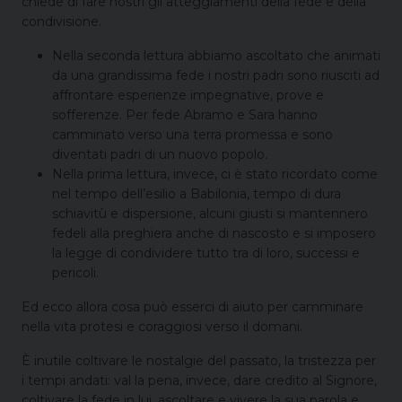
chiede di fare nostri gli atteggiamenti della fede e della
condivisione.
Nella seconda lettura abbiamo ascoltato che animati
da una grandissima fede i nostri padri sono riusciti ad
affrontare esperienze impegnative, prove e
sofferenze. Per fede Abramo e Sara hanno
camminato verso una terra promessa e sono
diventati padri di un nuovo popolo.
Nella prima lettura, invece, ci è stato ricordato come
nel tempo dell’esilio a Babilonia, tempo di dura
schiavitù e dispersione, alcuni giusti si mantennero
fedeli alla preghiera anche di nascosto e si imposero
la legge di condividere tutto tra di loro, successi e
pericoli.
Ed ecco allora cosa può esserci di aiuto per camminare
nella vita protesi e coraggiosi verso il domani.
È inutile coltivare le nostalgie del passato, la tristezza per
i tempi andati: val la pena, invece, dare credito al Signore,
coltivare la fede in lui, ascoltare e vivere la sua parola e