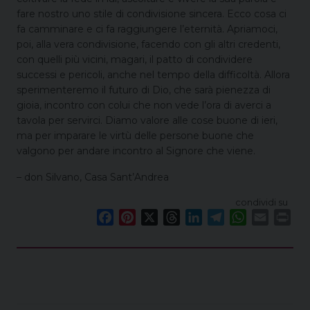
fare nostro uno stile di condivisione sincera. Ecco cosa ci
fa camminare e ci fa raggiungere l’eternità. Apriamoci,
poi, alla vera condivisione, facendo con gli altri credenti,
con quelli più vicini, magari, il patto di condividere
successi e pericoli, anche nel tempo della difficoltà. Allora
sperimenteremo il futuro di Dio, che sarà pienezza di
gioia, incontro con colui che non vede l’ora di averci a
tavola per servirci. Diamo valore alle cose buone di ieri,
ma per imparare le virtù delle persone buone che
valgono per andare incontro al Signore che viene.
– don Silvano, Casa Sant’Andrea
condividi su
F
P
X
T
L
T
W
E
P
a
i
h
i
e
h
m
r
c
n
r
n
l
a
a
i
e
t
e
k
e
t
i
n
b
e
a
e
g
s
l
t
o
r
d
d
r
A