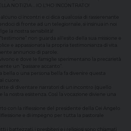
A BELLA NOTIZIA… IO L'HO INCONTRATO!
alcuno ci incontri e ci dica qualcosa di rasserenante
ndoci di fronte ad un telegiornale, si insinua in noi
e la nostra sensibilità!
ro “testimone” non guarda all'esito della sua missione e
lice e appassionata la propria testimonianza di vita.
ente annuncio di parole.
 vivono e dove le famiglie sperimentano la precarietà
mente un “passare accanto”.
 bella o una persona bella fa divenire questa
al cuore.
tte di diventare narratori di un incontro (quello
 la nostra esistenza. Così la vocazione diviene una
to con la riflessione del presidente della Cei Angelo
riflessione e di impegno per tutta la pastorale
i i battezzati, i presbiteri e i religiosi sono chiamati