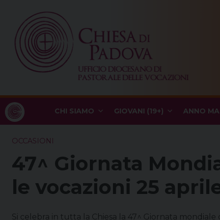
Skip
to
content
CHI SIAMO
GIOVANI (19+)
ANNO MA
OCCASIONI
47^ Giornata Mondia
le vocazioni 25 april
Si celebra in tutta la Chiesa la 47^ Giornata mondiale 