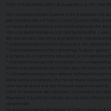
2010. Il titolo della GMPV di quest'anno è: HO UN
“Ho una bella notizia! Quante volte si desidera che qu
per la nostra vita e il nostro cuore! Quante volte, pone
un senso di sconcerto e una sottile angoscia che avvolg
«Ho una bella notizia!» è così raro sentirlo dire. Il ve
del suo servizio, ma cerca di proporre in maniera semp
* Una testimonianza che è relazione e non semplicem
* Una testimonianza che è presenza, là dove i giovani
e la fatica di un cammino educativo, e non semplice
* Una testimonianza che è incontro con un'esperienza
bellezza qualcosa da raccontare, perché scaturisce d
* Una testimonianza viva e serena dell'Assoluto perme
della nostra vocazione), che ha cambiato radicalmente
vera risorsa di vita e la vita torna ad essere vocazione.
Oltre la “sindrome del tramonto”.Il convegno si è aper
Bagnasco, il quale ha indicato alcune piste efficaci di 
vocazionale.
Se la testimonianza del fascino di Cristo è propria di tutt