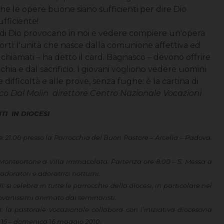
he le opere buone siano sufficienti per dire Dio
fficiente!
e di Dio provocano in noi e vedere compiere un'opera
morti: l'unità che nasce dalla comunione affettiva ed
 I chiamati – ha detto il card. Bagnasco – devono offrire
chia e dal sacrificio. I giovani vogliono vedere uomini
e difficoltà e alle prove, senza fughe: è la cartina di
co Dal Molin direttore Centro Nazionale Vocazioni
I IN DIOCESI
1.00 presso la Parrocchia del Buon Pastore – Arcella – Padova.
teortone a Villa Immacolata. Partenza ore 8.00 – S. Messa a
 adoratori e adoratrici notturni.
lebra in tutte le parrocchie della diocesi, in particolare nel
iovanissimi animato dai seminaristi.
 pastorale Vocazionale collabora con l’iniziativa diocesana
o 15 – domenica 16 maggio 2010.