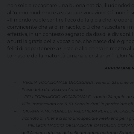
non solo a recapitare una buona notizia, illudendosi c
all'uomo moderno e a suscitare vocazioni. Ciò non è su
«Il mondo vuole sentire l'eco della gioia che le oper
convincente che sa di miracolo, più che risuscitare i 
effettiva, in un contesto segnato da dissidi e divisioni.
a tutti la grazia della vocazione, che nasce dalle ginoc
felici di appartenere a Cristo e alla chiesa in mezzo all
tornasole della maturità umana e cristiana».”
Don Ni
APPUNTAMENT
–
VEGLIA VOCAZIONALE DIOCESANA : venerdì 23 aprile ore 2
Presieduta dal Vescovo Antonio.
–
PELLEGRINAGGIO VOCAZIONALE: sabato 24 aprile da Mon
Villa Immacolata ore 11.30. Sono invitati in particolare gli
–
GIORNATA MONDIALE DI PREGHIERA PER LE VOCAZIONI: si ce
vicariato di Thiene ci sarà uno speciale week-end per i g
–
PELLEGRINAGGIO DELL’AZIONE CATTOLICA GIOVANI: la
dell’Azione cattolica del pellegrinaggio notturno: Sabat