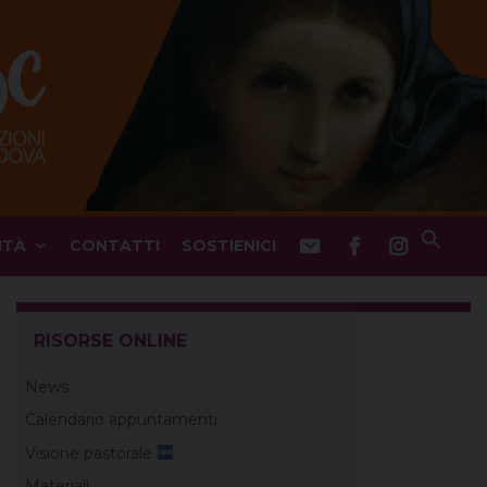
ITÀ
CONTATTI
SOSTIENICI
RISORSE ONLINE
News
Calendario appuntamenti
Visione pastorale
Materiali