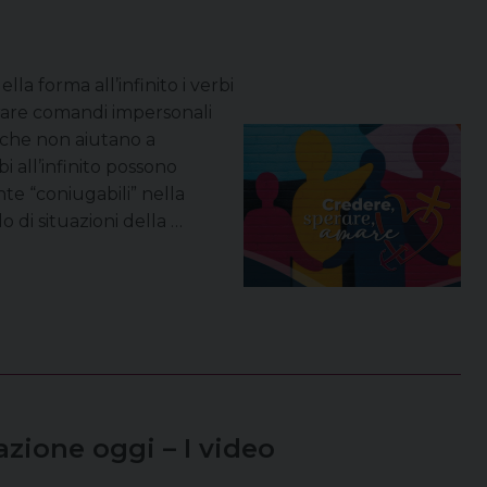
la forma all’infinito i verbi
rare comandi impersonali
ti che non aiutano a
bi all’infinito possono
nte “coniugabili” nella
o di situazioni della …
azione oggi – I video