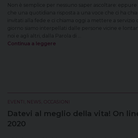
Non è semplice per nessuno saper ascoltare: eppure la
che una quotidiana risposta a una voce che ci ha chiama
invitati alla fede e ci chiama oggi a mettere a servizio d
giorno siamo interpellati dalle persone vicine e lontan
noi e agli altri, dalla Parola di …
Continua a leggere
EVENTI
,
NEWS
,
OCCASIONI
Datevi al meglio della vita! On li
2020