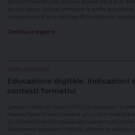
giorni in fraternità per aiutare i giovani dai 19 ai 30 an
alcune risorse utili per compiere le scelte quotidiane a
camposcuola si terrà nel magnifico ambiente natural
…
Continua a leggere
NEWS
,
OCCASIONI
Educazione digitale. Indicazioni e
contesti formativi
Questo il titolo del nuovo MOOC in partenza il pross
Massive Open Online Course è un corso in modalità e-l
cui contenuti sono fruibili senza costi per tutti color
liberamente accedervi. Il MOOC affronta lo sviluppo 