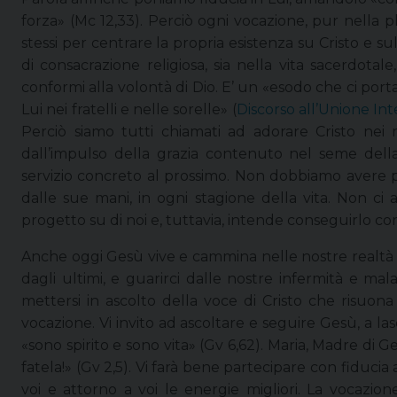
forza» (Mc 12,33). Perciò ogni vocazione, pur nella p
stessi per centrare la propria esistenza su Cristo e su
di consacrazione religiosa, sia nella vita sacerdota
conformi alla volontà di Dio. E’ un «esodo che ci port
Lui nei fratelli e nelle sorelle» (
Discorso all’Unione In
Perciò siamo tutti chiamati ad adorare Cristo nei no
dall’impulso della grazia contenuto nel seme della
servizio concreto al prossimo. Non dobbiamo avere pa
dalle sue mani, in ogni stagione della vita. Non ci
progetto su di noi e, tuttavia, intende conseguirlo con
Anche oggi Gesù vive e cammina nelle nostre realtà del
dagli ultimi, e guarirci dalle nostre infermità e mal
mettersi in ascolto della voce di Cristo che risuon
vocazione. Vi invito ad ascoltare e seguire Gesù, a la
«sono spirito e sono vita» (Gv 6,62). Maria, Madre di Ge
fatela!» (Gv 2,5). Vi farà bene partecipare con fiduc
voi e attorno a voi le energie migliori. La vocazi