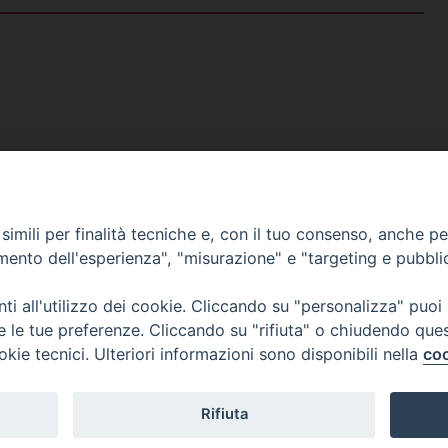
c
n
r
n
l
a
a
i
e
t
e
k
e
t
i
n
b
e
a
e
g
s
l
t
o
r
d
d
r
A
o
e
s
I
a
p
k
s
n
m
p
t
imili per finalità tecniche e, con il tuo consenso, anche per 
CONTATTI
amento dell'esperienza", "misurazione" e "targeting e pubbli
ufficio: Casa Pio X
via Bonporti, 20 – 35141 Padova
i all'utilizzo dei cookie. Cliccando su "personalizza" puoi
tel: +39 351 619 2354
re le tue preferenze. Cliccando su "rifiuta" o chiudendo que
e mail:
ufficiovocazionipadova@gmail.
com
okie tecnici. Ulteriori informazioni sono disponibili nella
coo
Rifiuta