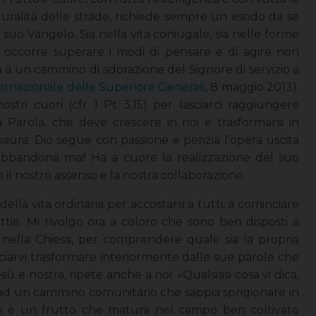
luralità delle strade, richiede sempre un esodo da se
l suo Vangelo. Sia nella vita coniugale, sia nelle forme
le, occorre superare i modi di pensare e di agire non
a a un cammino di adorazione del Signore di servizio a
ternazionale delle Superiore Generali
, 8 maggio 2013).
stri cuori (cfr 1 Pt 3,15) per lasciarci raggiungere
 Parola, che deve crescere in noi e trasformarsi in
ura: Dio segue con passione e perizia l’opera uscita
 abbandona mai! Ha a cuore la realizzazione del suo
 il nostro assenso e la nostra collaborazione.
la vita ordinaria per accostarsi a tutti, a cominciare
attie. Mi rivolgo ora a coloro che sono ben disposti a
a nella Chiesa, per comprendere quale sia la propria
sciarvi trasformare interiormente dalle sue parole che
sù e nostra, ripete anche a noi: «Qualsiasi cosa vi dica,
ia ad un cammino comunitario che sappia sprigionare in
one è un frutto che matura nel campo ben coltivato