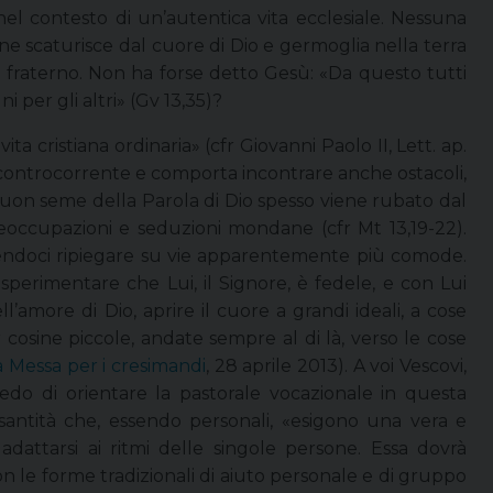
nel contesto di un’autentica vita ecclesiale. Nessuna
ne scaturisce dal cuore di Dio e germoglia nella terra
 fraterno. Non ha forse detto Gesù: «Da questo tutti
i per gli altri» (Gv 13,35)?
vita cristiana ordinaria» (cfr Giovanni Paolo II, Lett. ap.
re controcorrente e comporta incontrare anche ostacoli,
l buon seme della Parola di Dio spesso viene rubato dal
reoccupazioni e seduzioni mondane (cfr Mt 13,19-22).
cendoci ripiegare su vie apparentemente più comode.
sperimentare che Lui, il Signore, è fedele, e con Lui
’amore di Dio, aprire il cuore a grandi ideali, a cose
r cosine piccole, andate sempre al di là, verso le cose
 Messa per i cresimandi
, 28 aprile 2013). A voi Vescovi,
hiedo di orientare la pastorale vocazionale in questa
santità che, essendo personali, «esigono una vera e
adattarsi ai ritmi delle singole persone. Essa dovrà
on le forme tradizionali di aiuto personale e di gruppo