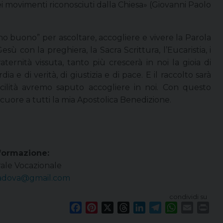
ei movimenti riconosciuti dalla Chiesa» (Giovanni Paolo
 buono” per ascoltare, accogliere e vivere la Parola
ù con la preghiera, la Sacra Scrittura, l’Eucaristia, i
aternità vissuta, tanto più crescerà in noi la gioia di
a e di verità, di giustizia e di pace. E il raccolto sarà
ilità avremo saputo accogliere in noi. Con questo
cuore a tutti la mia Apostolica Benedizione.
formazione:
rale Vocazionale
padova@gmail.
com
condividi su
F
P
X
T
L
T
W
E
P
a
i
h
i
e
h
m
r