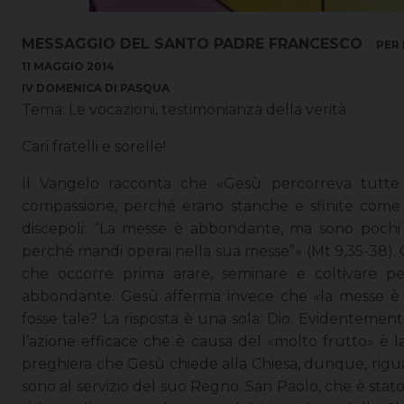
MESSAGGIO DEL SANTO PADRE FRANCESCO
PER 
11 MAGGIO 2014
IV DOMENICA DI PASQUA
Tema: Le vocazioni, testimonianza della verità
Cari fratelli e sorelle!
Il Vangelo racconta che «Gesù percorreva tutte l
compassione, perché erano stanche e sfinite come 
discepoli: “La messe è abbondante, ma sono pochi 
perché mandi operai nella sua messe”» (Mt 9,35-38).
che occorre prima arare, seminare e coltivare p
abbondante. Gesù afferma invece che «la messe è a
fosse tale? La risposta è una sola: Dio. Evidentement
l’azione efficace che è causa del «molto frutto» è la
preghiera che Gesù chiede alla Chiesa, dunque, riguar
sono al servizio del suo Regno. San Paolo, che è stato