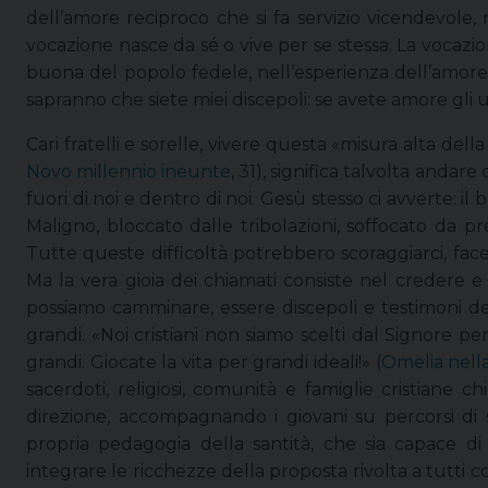
dell’amore reciproco che si fa servizio vicendevole, 
vocazione nasce da sé o vive per se stessa. La vocazio
buona del popolo fedele, nell’esperienza dell’amore
sapranno che siete miei discepoli: se avete amore gli un
Cari fratelli e sorelle, vivere questa «misura alta della 
Novo millennio ineunte
, 31), significa talvolta anda
fuori di noi e dentro di noi. Gesù stesso ci avverte: i
Maligno, bloccato dalle tribolazioni, soffocato da p
Tutte queste difficoltà potrebbero scoraggiarci, fa
Ma la vera gioia dei chiamati consiste nel credere e 
possiamo camminare, essere discepoli e testimoni dell
grandi. «Noi cristiani non siamo scelti dal Signore pe
grandi. Giocate la vita per grandi ideali!» (
Omelia nella
sacerdoti, religiosi, comunità e famiglie cristiane c
direzione, accompagnando i giovani su percorsi di 
propria pedagogia della santità, che sia capace di 
integrare le ricchezze della proposta rivolta a tutti c