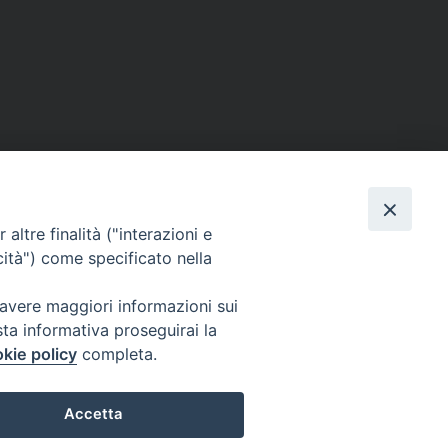
altre finalità ("interazioni e
cità") come specificato nella
sede: Casa Sant'Andrea
via Valmarana, 20 – 35133 Padova
 avere maggiori informazioni sui
instagram:
@casasantandreapadova
sta informativa proseguirai la
e mail:
casasantandreapadova@gmail.
com
kie policy
completa.
Accetta
Privacy Policy