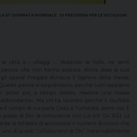
LA 51ª GIORNATA MONDIALE
DI PREGHIERA PER LE VOCAZIONI
e città e i villaggi … Vedendo le folle, ne sentì
pecore che non hanno pastore. Allora disse ai suoi
gli operai! Pregate dunque il Signore della messe,
 Queste parole ci sorprendono, perché tutti sappiamo
er poter poi, a tempo debito, mietere una messe
bbondante». Ma chi ha lavorato perché il risultato
e il campo di cui parla Gesù è l’umanità, siamo noi. E
 grazia di Dio, la comunione con Lui (cfr Gv 15,5). La
da la richiesta di accrescere il numero di coloro che
 uno di questi “collaboratori di Dio”, instancabilmente