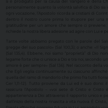
si è prodigato per la causa del Vangelo e della Ch
personalmente quanto la volontà salvifica di Dio sia imp
ogni vocazione, l’Apostolo ricorda ai cristiani di Corin
dentro il nostro cuore prima lo stupore per una m
gratitudine per un amore che sempre ci previene; i
richiede la nostra libera adesione ad agire con Lui e pe
Tante volte abbiamo pregato con le parole del Salmis
gregge del suo pascolo» (Sal 100,3); o anche: «Il Sig
(Sal 135,4). Ebbene, noi siamo “proprietà” di Dio no
legame forte che ci unisce a Dio e tra noi, secondo un
amore è per sempre» (Sal 136). Nel racconto della vo
che Egli veglia continuamente su ciascuno affinché si
quella del ramo di mandorlo che primo fra tutti fiorisc
Ger 1,11-12). Tutto proviene da Lui ed è suo dono: il 
rassicura l’Apostolo – «voi siete di Cristo e Cristo
appartenenza a Dio: attraverso il rapporto unico e pe
dall’inizio della nostra rinascita a vita nuova. È Cri
Parola affinché poniamo fiducia in Lui, amandolo «con 