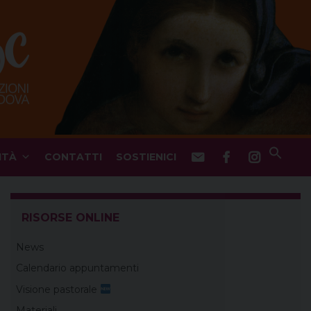
ITÀ
CONTATTI
SOSTIENICI
RISORSE ONLINE
News
Calendario appuntamenti
Visione pastorale
Materiali