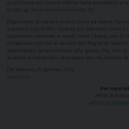
e con forme più recenti offerte nelle associazioni e n
II, Lett. ap.
Novo millennio ineunte
, 31).
Disponiamo dunque il nostro cuore ad essere “terreno
e portare così frutto. Quanto più sapremo unirci a Ges
Sacramenti celebrati e vissuti nella Chiesa, con la fr
collaborare con Dio al servizio del Regno di misericordi
abbondante, proporzionato alla grazia che con doc
auspicio, e chiedendovi di pregare per me, imparto di 
Dal Vaticano, 15 gennaio 2014
FRANCESCO
Per ogni in
Ufficio di Pasto
ufficiovocazioni