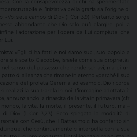
iesa. Con la consapevolezza di chi ha sperimentato
erscrutabile e l’iniziativa della grazia sia l’origine di
to: «Voi siete campo di Dio» (1 Cor 3,9). Pertanto sorge
esse abbondante che Dio solo può elargire; poi la
nfine l’adorazione per l’opera da Lui compiuta, che
r Lui.
ta: «Egli ci ha fatti e noi siamo suoi, suo popolo e
nore si è scelto Giacobbe, Israele come sua proprietà»
n nel senso del possesso che rende schiavi, ma di un
 patto di alleanza che rimane in eterno «perché il suo
cazione del profeta Geremia, ad esempio, Dio ricorda
 realizzi la sua Parola in noi. L’immagine adottata è
e, annunziando la rinascita della vita in primavera (cfr
mondo, la vita, la morte, il presente, il futuro, ma –
 è di Dio» (1 Cor 3,23). Ecco spiegata la modalità di
rsonale con Gesù, che il Battesimo ci ha conferito sin
sto, dunque, che continuamente ci interpella con la sua
tutto il cuore, con tutta l’intelligenza e con tutta la