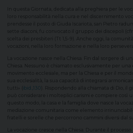
In questa Giornata, dedicata alla preghiera per le voca
loro responsabilità nella cura e nel discernimento v
prendesse il posto di Giuda Iscariota, san Pietro radunò 
sette diaconi, fu convocato il gruppo dei discepoli (cfr A
scelta dei presbiteri (Tt 1,5-9). Anche oggi, la comun
vocazioni, nella loro formazione e nella loro persevera
La vocazione nasce nella Chiesa. Fin dal sorgere di u
Chiesa. Nessuno è chiamato esclusivamente per una 
movimento ecclesiale, ma per la Chiesa e per il mondo
sua ecclesialità, la sua capacità di integrarsi armonic
tutti» (
ibid.,130
). Rispondendo alla chiamata di Dio, il 
può considerare i molteplici carismi e compiere così u
questo modo, la casa e la famiglia dove nasce la voc
mediazione comunitaria come elemento irrinunciabile
fratelli e sorelle che percorrono cammini diversi dal s
La vocazione cresce nella Chiesa. Durante il processo 