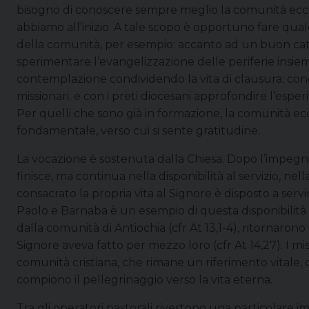
bisogno di conoscere sempre meglio la comunità eccles
abbiamo all’inizio. A tale scopo è opportuno fare qua
della comunità, per esempio: accanto ad un buon cate
sperimentare l’evangelizzazione delle periferie insiem
contemplazione condividendo la vita di clausura; con
missionari; e con i preti diocesani approfondire l’esper
Per quelli che sono già in formazione, la comunità e
fondamentale, verso cui si sente gratitudine.
La vocazione è sostenuta dalla Chiesa. Dopo l’impegno
finisce, ma continua nella disponibilità al servizio, 
consacrato la propria vita al Signore è disposto a serv
Paolo e Barnaba è un esempio di questa disponibilità ec
dalla comunità di Antiochia (cfr At 13,1-4), ritornaron
Signore aveva fatto per mezzo loro (cfr At 14,27). I m
comunità cristiana, che rimane un riferimento vitale, c
compiono il pellegrinaggio verso la vita eterna.
Tra gli operatori pastorali rivestono una particolare im