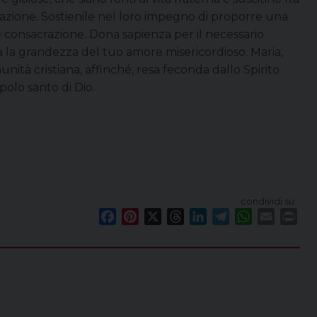
izzazione. Sostienile nel loro impegno di proporre una
 consacrazione. Dona sapienza per il necessario
a la grandezza del tuo amore misericordioso. Maria,
ità cristiana, affinché, resa feconda dallo Spirito
polo santo di Dio.
condividi su
F
P
X
T
L
T
W
E
P
a
i
h
i
e
h
m
r
c
n
r
n
l
a
a
i
e
t
e
k
e
t
i
n
b
e
a
e
g
s
l
t
o
r
d
d
r
A