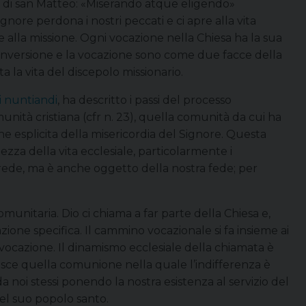
one di san Matteo: «Miserando atque eligendo»
Signore perdona i nostri peccati e ci apre alla vita
 alla missione. Ogni vocazione nella Chiesa ha la sua
onversione e la vocazione sono come due facce della
 la vita del discepolo missionario.
i nuntiandi
, ha descritto i passi del processo
munità cristiana (cfr n. 23), quella comunità da cui ha
e esplicita della misericordia del Signore. Questa
za della vita ecclesiale, particolarmente i
 crede, ma è anche oggetto della nostra fede; per
munitaria. Dio ci chiama a far parte della Chiesa e,
one specifica. Il cammino vocazionale si fa insieme ai
n-vocazione. Il dinamismo ecclesiale della chiamata è
ilisce quella comunione nella quale l’indifferenza è
 noi stessi ponendo la nostra esistenza al servizio del
del suo popolo santo.