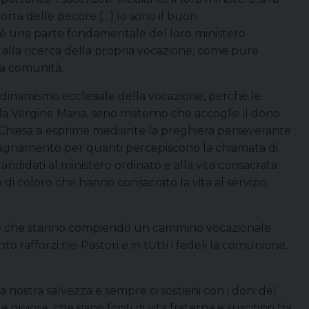
porta delle pecore […] Io sono il buon
ni è una parte fondamentale del loro ministero
alla ricerca della propria vocazione, come pure
lla comunità.
l dinamismo ecclesiale della vocazione, perché le
la Vergine Maria, seno materno che accoglie il dono
la Chiesa si esprime mediante la preghiera perseverante
mpagnamento per quanti percepiscono la chiamata di
ndidati al ministero ordinato e alla vita consacrata.
di coloro che hanno consacrato la vita al servizio
one che stanno compiendo un cammino vocazionale
o rafforzi nei Pastori e in tutti i fedeli la comunione,
la nostra salvezza e sempre ci sostieni con i doni del
 gioiose, che siano fonti di vita fraterna e suscitino fra