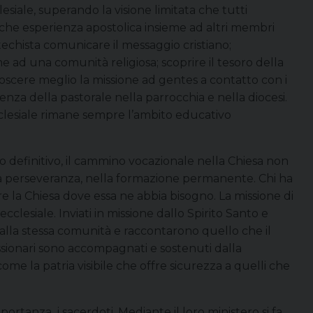
iale, superando la visione limitata che tutti
lche esperienza apostolica insieme ad altri membri
chista comunicare il messaggio cristiano;
e ad una comunità religiosa; scoprire il tesoro della
oscere meglio la missione ad gentes a contatto con i
ienza della pastorale nella parrocchia e nella diocesi.
cclesiale rimane sempre l’ambito educativo
 definitivo, il cammino vocazionale nella Chiesa non
nella perseveranza, nella formazione permanente. Chi ha
ire la Chiesa dove essa ne abbia bisogno. La missione di
clesiale. Inviati in missione dallo Spirito Santo e
o alla stessa comunità e raccontarono quello che il
issionari sono accompagnati e sostenuti dalla
ome la patria visibile che offre sicurezza a quelli che
portanza i sacerdoti. Mediante il loro ministero si fa