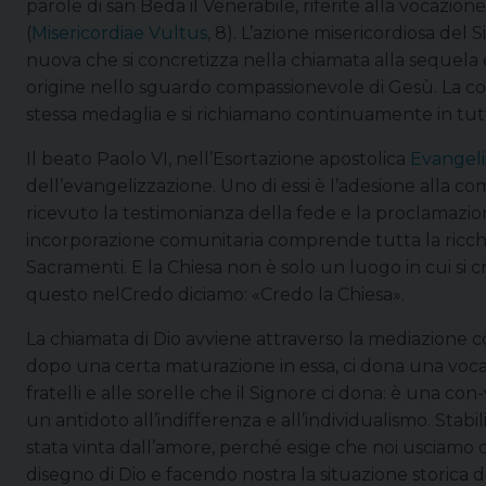
parole di san Beda il Venerabile, riferite alla vocazi
(
Misericordiae Vultus
, 8). L’azione misericordiosa del 
nuova che si concretizza nella chiamata alla sequela e
origine nello sguardo compassionevole di Gesù. La c
stessa medaglia e si richiamano continuamente in tutta
Il beato Paolo VI, nell’Esortazione apostolica
Evangeli
dell’evangelizzazione. Uno di essi è l’adesione alla co
ricevuto la testimonianza della fede e la proclamazion
incorporazione comunitaria comprende tutta la ricchez
Sacramenti. E la Chiesa non è solo un luogo in cui si
questo nelCredo diciamo: «Credo la Chiesa».
La chiamata di Dio avviene attraverso la mediazione co
dopo una certa maturazione in essa, ci dona una vocazi
fratelli e alle sorelle che il Signore ci dona: è una co
un antidoto all’indifferenza e all’individualismo. Stab
stata vinta dall’amore, perché esige che noi usciamo da
disegno di Dio e facendo nostra la situazione storica 