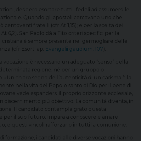
zioni, desidero esortare tutti i fedeli ad assumersi le
ocazionale. Quando gli apostoli cercavano uno che
centoventi fratelli (cfr At 1,15); e per la scelta dei
t 6,2). San Paolo dà a Tito criteri specifici per la
ità cristiana è sempre presente nel germogliare delle
nza (cfr Esort. ap.
Evangelii gaudium, 107
).
na vocazione è necessario un adeguato “senso” della
determinata regione, né per un gruppo o
. «Un chiaro segno dell’autenticità di un carisma è la
amente nella vita del Popolo santo di Dio per il bene di
giovane vede espandersi il proprio orizzonte ecclesiale,
n discernimento più obiettivo. La comunità diventa, in
azione. Il candidato contempla grato questa
 per il suo futuro. Impara a conoscere e amare
uo; e questi vincoli rafforzano in tutti la comunione.
di formazione, i candidati alle diverse vocazioni hanno