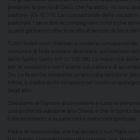
presente la parola di Gesù, che ha detto: «Io sono la 
pastore» (Gv 10,7.11). La cura pastorale delle vocazio
pastorale. I sacerdoti accompagnano coloro che sono 
quanti già hanno offerto la vita al servizio di Dio e de
Tutti i fedeli sono chiamati a rendersi consapevoli de
comunità di fede possano diventare, sull’esempio del
dello Spirito Santo (cfr Lc 1,35-38). La maternità del
per le vocazioni e con l’azione educativa e di acco
Dio. Lo fa anche mediante un’accurata selezione dei ca
Infine, è madre delle vocazioni nel continuo sostegno 
degli altri.
Chiediamo al Signore di concedere a tutte le pers
una profonda adesione alla Chiesa; e che lo Spirito Sant
il discernimento e la paternità e maternità spirituale.
Padre di misericordia, che hai donato il tuo Figlio per 
tuo Spirito, concedici comunità cristiane vive, ferventi e