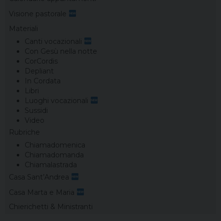
Visione pastorale
Materiali
Canti vocazionali
Con Gesù nella notte
CorCordis
Depliant
In Cordata
Libri
Luoghi vocazionali
Sussidi
Video
Rubriche
Chiamadomenica
Chiamadomanda
Chiamalastrada
Casa Sant’Andrea
Casa Marta e Maria
Chierichetti & Ministranti