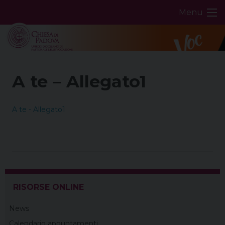
Skip
Menu
to
content
A te – Allegato1
A te - Allegato1
RISORSE ONLINE
News
Calendario appuntamenti