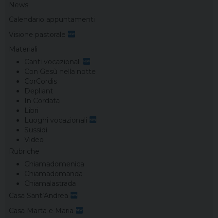
News
Calendario appuntamenti
Visione pastorale
Materiali
Canti vocazionali
Con Gesù nella notte
CorCordis
Depliant
In Cordata
Libri
Luoghi vocazionali
Sussidi
Video
Rubriche
Chiamadomenica
Chiamadomanda
Chiamalastrada
Casa Sant’Andrea
Casa Marta e Maria