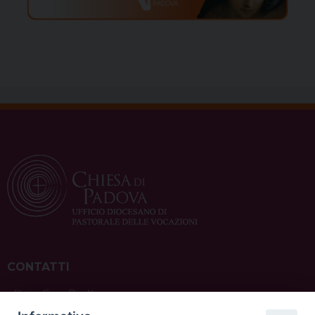
CONTATTI
ufficio: Casa Pio X
via Bonporti, 20 – 35141 Padova