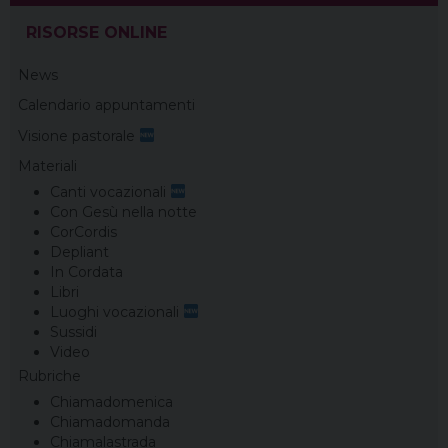
RISORSE ONLINE
News
Calendario appuntamenti
Visione pastorale
Materiali
Canti vocazionali
Con Gesù nella notte
CorCordis
Depliant
In Cordata
Libri
Luoghi vocazionali
Sussidi
Video
Rubriche
Chiamadomenica
Chiamadomanda
Chiamalastrada