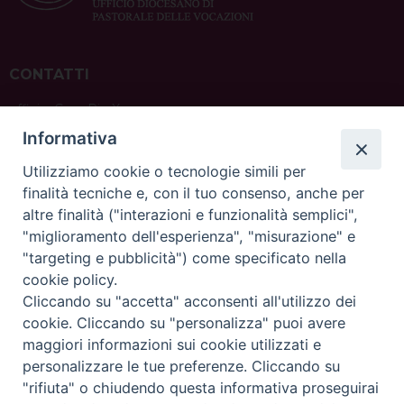
CONTATTI
ufficio: Casa Pio X
via Bonporti, 20 – 35141 Padova
Informativa
tel: +39 351 619 2354
e mail:
ufficiovocazionipadova@gmail.
com
Utilizziamo cookie o tecnologie simili per
finalità tecniche e, con il tuo consenso, anche per
altre finalità ("interazioni e funzionalità semplici",
"miglioramento dell'esperienza", "misurazione" e
"targeting e pubblicità") come specificato nella
sede: Casa Sant'Andrea
cookie policy.
via Valmarana, 20 – 35133 Padova
Cliccando su "accetta" acconsenti all'utilizzo dei
instagram:
@casasantandreapadova
cookie. Cliccando su "personalizza" puoi avere
e mail:
casasantandreapadova@gmail.
com
maggiori informazioni sui cookie utilizzati e
personalizzare le tue preferenze. Cliccando su
"rifiuta" o chiudendo questa informativa proseguirai
Copyright©
ChiesadiPadova2022
Privacy Policy