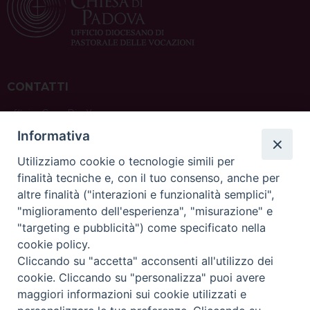
CONTATTI
ufficio: Casa Pio X
via Bonporti, 20 – 35141 Padova
Informativa
tel: +39 351 619 2354
e mail:
ufficiovocazionipadova@gmail.
com
Utilizziamo cookie o tecnologie simili per
finalità tecniche e, con il tuo consenso, anche per
altre finalità ("interazioni e funzionalità semplici",
"miglioramento dell'esperienza", "misurazione" e
"targeting e pubblicità") come specificato nella
sede: Casa Sant'Andrea
cookie policy.
via Valmarana, 20 – 35133 Padova
Cliccando su "accetta" acconsenti all'utilizzo dei
instagram:
@casasantandreapadova
cookie. Cliccando su "personalizza" puoi avere
e mail:
casasantandreapadova@gmail.
com
maggiori informazioni sui cookie utilizzati e