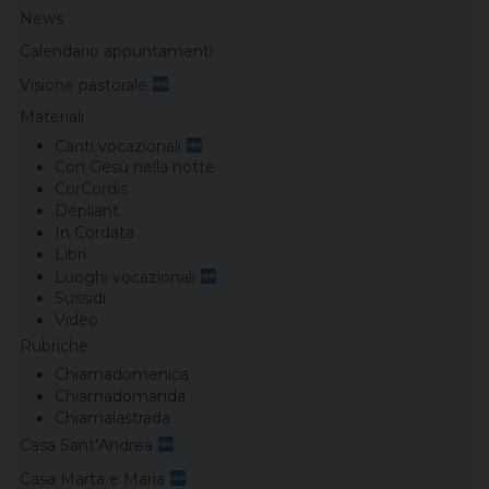
News
Calendario appuntamenti
Visione pastorale
Materiali
Canti vocazionali
Con Gesù nella notte
CorCordis
Depliant
In Cordata
Libri
Luoghi vocazionali
Sussidi
Video
Rubriche
Chiamadomenica
Chiamadomanda
Chiamalastrada
Casa Sant’Andrea
Casa Marta e Maria