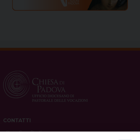
CONTATTI
ufficio: Casa Pio X
via Bonporti, 20 – 35141 Padova