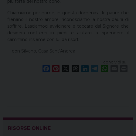
più forte del nostro dono.
Chiamiamo per nome, in questa domenica, le paure che
frenano il nostro amore: riconosciamo la nostra paura di
soffrire. Lasciamoci avvicinare e toccare dal Signore che
desidera metterci in piedi e aiutarci a riprendere il
cammino insieme con lui da risorti.
– don Silvano, Casa Sant’Andrea
condividi su
F
P
X
T
L
T
W
E
P
a
i
h
i
e
h
m
r
c
n
r
n
l
a
a
i
e
t
e
k
e
t
i
n
b
e
a
e
g
s
l
t
o
r
d
d
r
A
o
e
s
I
a
p
k
s
n
m
p
t
RISORSE ONLINE