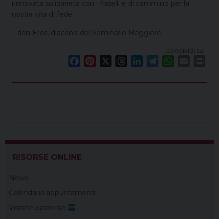
rinnovata solidarietà con i fratelli e di cammino per la
nostra vita di fede.
– don Eros, diacono del Seminario Maggiore
condividi su
F
P
X
T
L
T
W
E
P
a
i
h
i
e
h
m
r
c
n
r
n
l
a
a
i
e
t
e
k
e
t
i
n
b
e
a
e
g
s
l
t
o
r
d
d
r
A
o
e
s
I
a
p
k
s
n
m
p
t
RISORSE ONLINE
News
Calendario appuntamenti
Visione pastorale