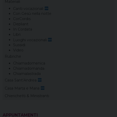
Materiali
Canti vocazionali
Con Gesù nella notte
CorCordis
Depliant
In Cordata
Libri
Luoghi vocazionali
Sussidi
Video
Rubriche
Chiamadomenica
Chiamadomanda
Chiamalastrada
Casa Sant’Andrea
Casa Marta e Maria
Chierichetti & Ministranti
APPUNTAMENTI