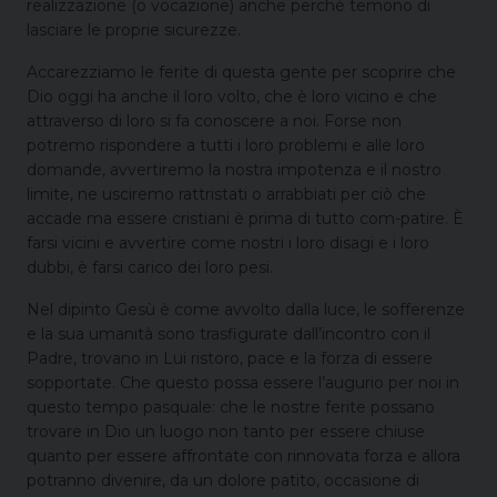
realizzazione (o vocazione) anche perchè temono di
lasciare le proprie sicurezze.
Accarezziamo le ferite di questa gente per scoprire che
Dio oggi ha anche il loro volto, che è loro vicino e che
attraverso di loro si fa conoscere a noi. Forse non
potremo rispondere a tutti i loro problemi e alle loro
domande, avvertiremo la nostra impotenza e il nostro
limite, ne usciremo rattristati o arrabbiati per ciò che
accade ma essere cristiani è prima di tutto com-patire. È
farsi vicini e avvertire come nostri i loro disagi e i loro
dubbi, è farsi carico dei loro pesi.
Nel dipinto Gesù è come avvolto dalla luce, le sofferenze
e la sua umanità sono trasfigurate dall’incontro con il
Padre, trovano in Lui ristoro, pace e la forza di essere
sopportate. Che questo possa essere l’augurio per noi in
questo tempo pasquale: che le nostre ferite possano
trovare in Dio un luogo non tanto per essere chiuse
quanto per essere affrontate con rinnovata forza e allora
potranno divenire, da un dolore patito, occasione di