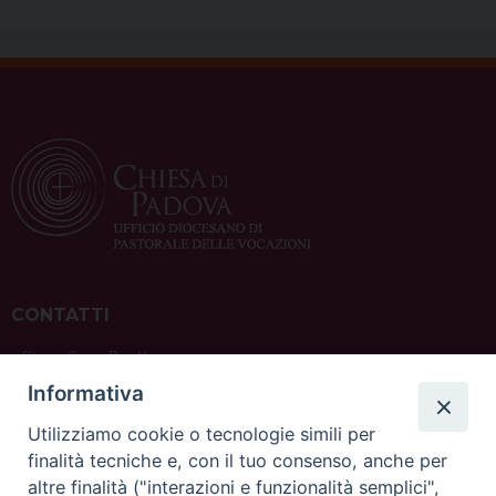
CONTATTI
ufficio: Casa Pio X
via Bonporti, 20 – 35141 Padova
Informativa
tel: +39 351 619 2354
e mail:
ufficiovocazionipadova@gmail.
com
Utilizziamo cookie o tecnologie simili per
finalità tecniche e, con il tuo consenso, anche per
altre finalità ("interazioni e funzionalità semplici",