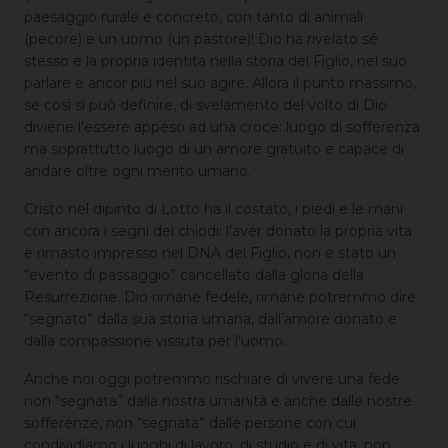
paesaggio rurale e concreto, con tanto di animali
(pecore) e un uomo (un pastore)! Dio ha rivelato sé
stesso e la propria identità nella storia del Figlio, nel suo
parlare e ancor più nel suo agire. Allora il punto massimo,
se così si può definire, di svelamento del volto di Dio
diviene l’essere appeso ad una croce: luogo di sofferenza
ma soprattutto luogo di un amore gratuito e capace di
andare oltre ogni merito umano.
Cristo nel dipinto di Lotto ha il costato, i piedi e le mani
con ancora i segni dei chiodi: l’aver donato la propria vita
è rimasto impresso nel DNA del Figlio, non è stato un
“evento di passaggio” cancellato dalla gloria della
Resurrezione. Dio rimane fedele, rimane potremmo dire
“segnato” dalla sua storia umana, dall’amore donato e
dalla compassione vissuta per l’uomo.
Anche noi oggi potremmo rischiare di vivere una fede
non “segnata” dalla nostra umanità e anche dalle nostre
sofferenze, non “segnata” dalle persone con cui
condividiamo i luoghi di lavoro, di studio e di vita, non