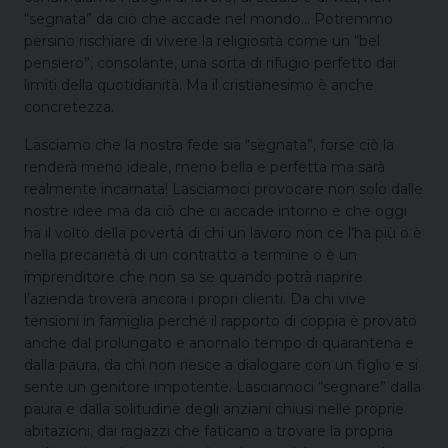
“segnata” da ciò che accade nel mondo… Potremmo
persino rischiare di vivere la religiosità come un “bel
pensiero”, consolante, una sorta di rifugio perfetto dai
limiti della quotidianità. Ma il cristianesimo è anche
concretezza.
Lasciamo che la nostra fede sia “segnata”, forse ciò la
renderà meno ideale, meno bella e perfetta ma sarà
realmente incarnata! Lasciamoci provocare non solo dalle
nostre idee ma da ciò che ci accade intorno e che oggi
ha il volto della povertà di chi un lavoro non ce l’ha più o è
nella precarietà di un contratto a termine o è un
imprenditore che non sa se quando potrà riaprire
l’azienda troverà ancora i propri clienti. Da chi vive
tensioni in famiglia perché il rapporto di coppia è provato
anche dal prolungato e anomalo tempo di quarantena e
dalla paura, da chi non riesce a dialogare con un figlio e si
sente un genitore impotente. Lasciamoci “segnare” dalla
paura e dalla solitudine degli anziani chiusi nelle proprie
abitazioni, dai ragazzi che faticano a trovare la propria