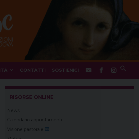
ITÀ
CONTATTI
SOSTIENICI
RISORSE ONLINE
News
Calendario appuntamenti
Visione pastorale
Materiali