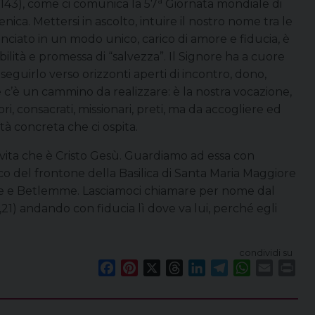
a
V 143), come ci comunica la 57
Giornata mondiale di
ca. Mettersi in ascolto, intuire il nostro nome tra le
ciato in un modo unico, carico di amore e fiducia, è
ilità e promessa di “salvezza”. Il Signore ha a cuore
seguirlo verso orizzonti aperti di incontro, dono,
me c’è un cammino da realizzare: è la nostra vocazione,
itori, consacrati, missionari, preti, ma da accogliere ed
tà concreta che ci ospita.
la vita che è Cristo Gesù. Guardiamo ad essa con
o del frontone della Basilica di Santa Maria Maggiore
me e Betlemme. Lasciamoci chiamare per nome dal
21) andando con fiducia lì dove va lui, perché egli
condividi su
F
P
X
T
L
T
W
E
P
a
i
h
i
e
h
m
r
c
n
r
n
l
a
a
i