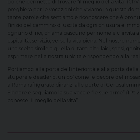
ciò che permette di trovare “il meglio della vita” (Ch
preghiera per le vocazioni che viviamo in questa domeni
tante parole che sentiamo e riconoscere che è pronun
l’inizio del cammino di uscita da ogni chiusura e immob
ognuno di noi, chiama ciascuno per nome e ci invita a 
ospitalità, servizio, verso la vita piena. Nel nostro no
una scelta simile a quella di tanti altri laici, sposi, gen
esprimere nella nostra unicità e rispondendo alla real
Portiamoci alla porta dell’interiorità e alla porta del
stupore e desiderio, un po’ come le pecore del mosaic
a Roma raffigurate dinanzi alle porte di Gerusalem
Signore e seguiamo la sua voce e “le sue orme” (1Pt 2,
conosce “il meglio della vita”.