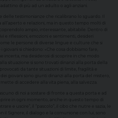
attino di più ad un adulto o agli anziani.
e delle testimonianze che ricalibrano lo sguardo. Il
a all’aperto e relazioni, ma in questo tempo molti di
scoprendolo ampio, interessante, abitabile. Dentro di
i e riflessioni, emozioni e sentimenti, desideri
. Come le persone di diverse lingue e culture che si
 i giovani si chiedono: «Che cosa dobbiamo fare,
one incerta, ma desiderosi di scoprire in che modo
lla situazione si sono trovati dinanzi alla porta della
rovocati da tante situazioni di limite, fragilità e
, dei giovani sono giunti dinanzi alla porta del mistero,
ette di accedere alla vita piena, alla salvezza.
scuno di noi a sostare di fronte a questa porta e ad
scoprire in ogni momento, anche in questo tempo di
ntrare e uscire”, il “pascolo”, il cibo che nutre e sazia, le
n il Signore, il dialogo e la comunione con lui, sono