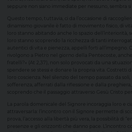
seppure non siano immediate per nessuno, sembra si ad
Questo tempo, tuttavia, ci da l’occasione di raccoglier
dinamismo giovanile è fatto di movimento fisico, di vit
loro stanno abitando anche lo spazio dell’interiorità, 
loro stanno scoprendo la ricchezza di tanti interrogativ
autentici di vita e pienezza, appelli forti all’impegno
rivolgono a Pietro nel giorno della Pentecoste, anche
fratelli?» (At 2,37), non solo provocati da una situazi
spendere se stessi e donare la propria vita. Costretti da
loro coscienza. Nel silenzio del tempo passato da soli, p
sofferenza, afferrati dalla riflessione e dalla preghiera
scoprendo che il passaggio attraverso Gesù Cristo perm
La parola domenicale del Signore incoraggia loro e cia
attraversarla: l’incontro con il Signore permette di 
prova, l’accesso alla libertà più vera, la possibilità di “e
presenze e gli orizzonti che danno pace. L’incontro co