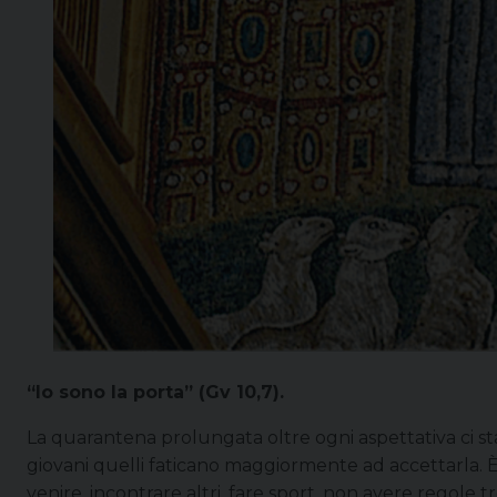
“Io sono la porta” (Gv 10,7).
La quarantena prolungata oltre ogni aspettativa ci sta 
giovani quelli faticano maggiormente ad accettarla. 
venire, incontrare altri, fare sport, non avere regole t