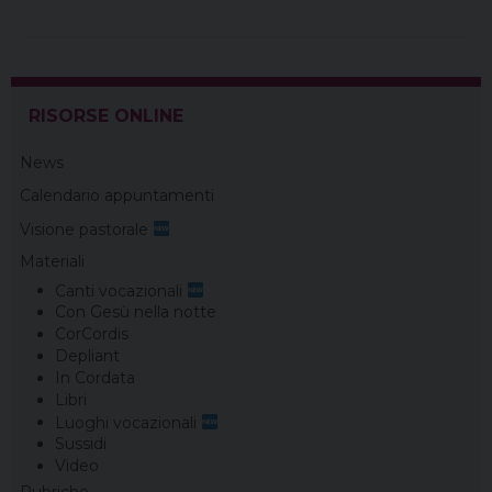
b
e
a
e
g
s
l
t
o
r
d
d
r
A
o
e
s
I
a
p
k
s
n
m
p
t
RISORSE ONLINE
News
Calendario appuntamenti
Visione pastorale
Materiali
Canti vocazionali
Con Gesù nella notte
CorCordis
Depliant
In Cordata
Libri
Luoghi vocazionali
Sussidi
Video