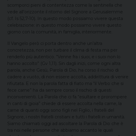
scomporci pieni di contentezza come la sentinella che
vede all’orizzonte il ritorno del Signore a Gerusalemme
(cf. Is 52,7-10). In questo modo possiamo vivere questa
celebrazione: in questo modo possiamo vivere questo
giorno con la comunità, in famiglia, interiormente.
Il Vangelo però ci porta dentro anche un’altra
concretezza, non per turbare il clima di festa ma per
renderlo più autentico. “Venne fra i suoi, e i suoi non lo
hanno accolto” (Gv 1,11). Sin dagli inizi, come ogni altra
parola, anche Gesù, Parola di Dio, ha corso il rischio di
cadere a vuoto, di non essere accolta, addirittura di venire
rifiutata. E non la parola fatta di fiato ma “il Verbo che si
fece carne” ha da sempre corso il rischio di questi
inconvenienti. La Parola che ci fa “esultare e prorompere
in canti di gioia” chiede di essere accolta nella carne, la
carne di quanti oggi sono figli nel Figlio, i fratelli del
Signore, i nostri fratelli cristiani e tutti i fratelli in umanità.
Siamo chiamati oggi ad ascoltare la Parola di Dio che è
tra noi nelle persone che abbiamo accanto le quali