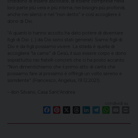
chiedono di essere ascoltate, di essere comprese nella
loro parte più vera e più intima, nei bisogni più profondi,
anche nei silenzi e nel “non detto” e così accogliere il
dono di Dio.
“A quanti lo hanno accolto ha dato potere di diventare
figli di Dio: (…) da Dio sono stati generati. Siamo figli di
Dio e da figli possiamo vivere. La strada è quella di
accogliere “la carne” di Gesù, il suo essere corpo e dono
soprattutto nei fratelli concreti che ci ha posto accanto.
“Non dimentichiamo che il primo atto di carità che
possiamo fare al prossimo è offrirgli un volto sereno e
sorridente” (Francesco, Angelus, 19.12.2021).
– don Silvano, Casa Sant’Andrea
condividi su
F
P
X
T
L
T
W
E
P
a
i
h
i
e
h
m
r
c
n
r
n
l
a
a
i
e
t
e
k
e
t
i
n