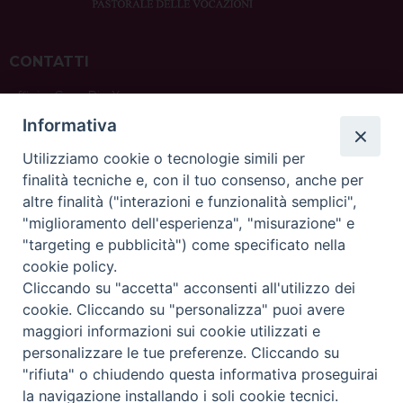
CONTATTI
ufficio: Casa Pio X
via Bonporti, 20 – 35141 Padova
Informativa
tel: +39 351 619 2354
e mail:
ufficiovocazionipadova@gmail.
com
Utilizziamo cookie o tecnologie simili per
finalità tecniche e, con il tuo consenso, anche per
altre finalità ("interazioni e funzionalità semplici",
"miglioramento dell'esperienza", "misurazione" e
"targeting e pubblicità") come specificato nella
sede: Casa Sant'Andrea
cookie policy.
via Valmarana, 20 – 35133 Padova
Cliccando su "accetta" acconsenti all'utilizzo dei
instagram:
@casasantandreapadova
cookie. Cliccando su "personalizza" puoi avere
e mail:
casasantandreapadova@gmail.
com
maggiori informazioni sui cookie utilizzati e
personalizzare le tue preferenze. Cliccando su
"rifiuta" o chiudendo questa informativa proseguirai
Copyright©
ChiesadiPadova2022
Privacy Policy
la navigazione installando i soli cookie tecnici.