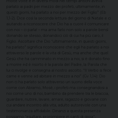
molte volte e in diversi modi nei tempi antichi aveva
parlato ai padri per mezzo dei profeti, ultimamente, in
questi giorni, ha parlato a noi per mezzo del Figlio” (Eb
1,1-2). Dice così la seconda lettura del giorno di Natale e ci
aiutando a riconoscere che Dio ha a cuore il comunicare
con noi – ci parla! – ma ama farlo non solo a parole bensì
donando se stesso, donandoci ciò di cui ha più caro, il
Figlio. Ascoltare che Dio “ultimamente, in questi giorni,
ha parlato” significa riconoscere che egli ha parlato a noi
attraverso le parole e la vita di Gesù, ma anche che quel
Gesù che ha camminato in mezzo a noi, si è donato fino
a morire ed è risorto è la parola del Padre, la Parola che
lui ci rivolge e consegna al nostro ascolto. “Il Verbo si fece
carne e venne ad abitare in mezzo a noi” (Gv 1,14): Dio
non ci ha parlato solo attraverso un suono della voce
come con Abramo, Mosé, i profeti ma consegnandosi a
noi come uno di noi, bambino da prendere tra le braccia,
guardare, nutrire, lavare, amare, ragazzo e giovane con
cui andare incontro alla vita, adulto autorevole con una
testimonianza affidabile. Dinanzi a questa presenza
possiamo “esultare, prorompere in canti di gioia”,