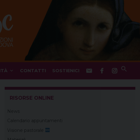
ITÀ
CONTATTI
SOSTIENICI
RISORSE ONLINE
News
Calendario appuntamenti
Visione pastorale
Materiali