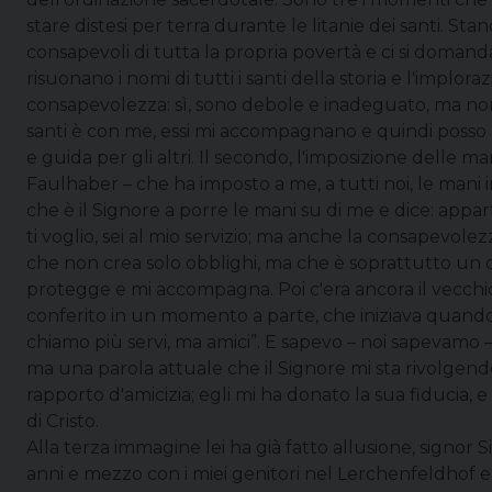
stare distesi per terra durante le litanie dei santi. Sta
consapevoli di tutta la propria povertà e ci si doman
risuonano i nomi di tutti i santi della storia e l'implorazi
consapevolezza: sì, sono debole e inadeguato, ma non s
santi è con me, essi mi accompagnano e quindi pos
e guida per gli altri. Il secondo, l'imposizione delle m
Faulhaber – che ha imposto a me, a tutti noi, le man
che è il Signore a porre le mani su di me e dice: appa
ti voglio, sei al mio servizio; ma anche la consapevol
che non crea solo obblighi, ma che è soprattutto un 
protegge e mi accompagna. Poi c'era ancora il vecchio r
conferito in un momento a parte, che iniziava quando 
chiamo più servi, ma amici”. E sapevo – noi sapevamo 
ma una parola attuale che il Signore mi sta rivolgend
rapporto d'amicizia; egli mi ha donato la sua fiducia, 
di Cristo.
Alla terza immagine lei ha già fatto allusione, signor S
anni e mezzo con i miei genitori nel Lerchenfeldhof e