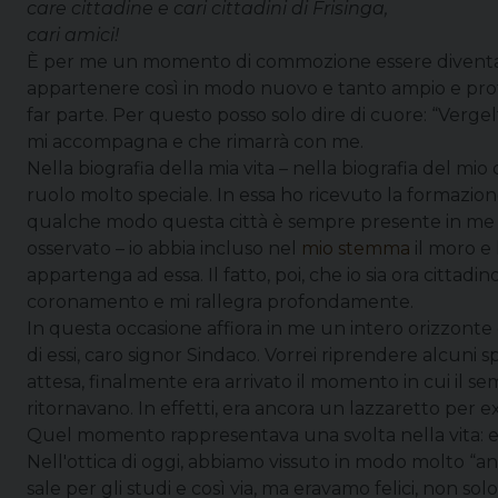
care cittadine e cari cittadini di Frisinga,
cari amici!
È per me un momento di commozione essere diventato 
appartenere così in modo nuovo e tanto ampio e profo
far parte. Per questo posso solo dire di cuore: “Vergel
mi accompagna e che rimarrà con me.
Nella biografia della mia vita – nella biografia del mio 
ruolo molto speciale. In essa ho ricevuto la formazione 
qualche modo questa città è sempre presente in me e io
osservato – io abbia incluso nel
mio stemma
il moro e 
appartenga ad essa. Il fatto, poi, che io sia ora cittadin
coronamento e mi rallegra profondamente.
In questa occasione affiora in me un intero orizzonte d
di essi, caro signor Sindaco. Vorrei riprendere alcuni 
attesa, finalmente era arrivato il momento in cui il se
ritornavano. In effetti, era ancora un lazzaretto per 
Quel momento rappresentava una svolta nella vita: e
Nell'ottica di oggi, abbiamo vissuto in modo molto “an
sale per gli studi e così via, ma eravamo felici, non so