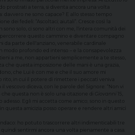
ndo prostrati a terra, si diventa ancora una volta
da: davvero ne sono capace? E allo stesso tempo
one dei fedeli: “Ascoltaci; aiutali”. Cresce così la
ono solo, ci sono altri con me, l'intera comunità dei
so percorrere questo cammino e diventare compagno
ani da parte dell'anziano, venerabile cardinale
i in modo profondo ed intenso – e la consapevolezza
rtieni a me, non appartieni semplicemente a te stesso,
ezza che questa imposizione delle mani è una grazia,
dono, che Lui è con me e che il suo amore mi
ito, in cui il potere di rimettere i peccati veniva
il vescovo diceva, con le parole del Signore: “Non vi
– che questa non è solo una citazione di
Giovanni
15,
o adesso. Egli mi accetta come amico; sono in questo
e in questa amicizia posso operare e rendere altri amici
indaco: ho potuto trascorrere altri indimenticabili tre
 quindi sentirmi ancora una volta pienamente a casa.