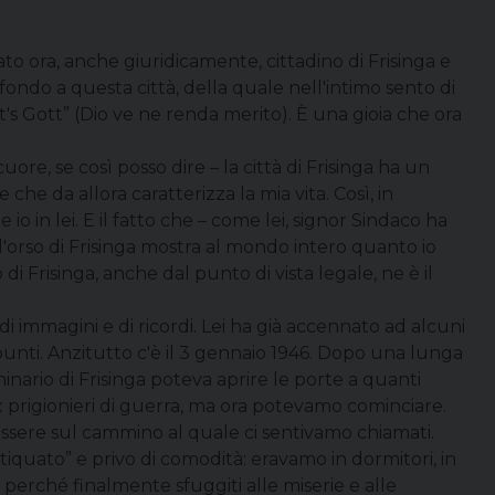
ora, anche giuridicamente, cittadino di Frisinga e
ndo a questa città, della quale nell'intimo sento di
t's Gott” (Dio ve ne renda merito). È una gioia che ora
cuore, se così posso dire – la città di Frisinga ha un
che da allora caratterizza la mia vita. Così, in
 in lei. E il fatto che – come lei, signor Sindaco ha
l'orso di Frisinga mostra al mondo intero quanto io
o di Frisinga, anche dal punto di vista legale, ne è il
i immagini e di ricordi. Lei ha già accennato ad alcuni
spunti. Anzitutto c'è il 3 gennaio 1946. Dopo una lunga
minario di Frisinga poteva aprire le porte a quanti
ex prigionieri di guerra, ma ora potevamo cominciare.
ssere sul cammino al quale ci sentivamo chiamati.
tiquato” e privo di comodità: eravamo in dormitori, in
lo perché finalmente sfuggiti alle miserie e alle