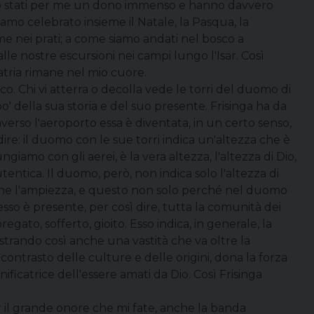
ono stati per me un dono immenso e hanno davvero
iamo celebrato insieme il Natale, la Pasqua, la
e nei prati; a come siamo andati nel bosco a
lle nostre escursioni nei campi lungo l'Isar. Così
atria rimane nel mio cuore.
co. Chi vi atterra o decolla vede le torri del duomo di
po' della sua storia e del suo presente. Frisinga ha da
erso l'aeroporto essa è diventata, in un certo senso,
re: il duomo con le sue torri indica un'altezza che è
iamo con gli aerei, è la vera altezza, l'altezza di Dio,
entica. Il duomo, però, non indica solo l'altezza di
anche l'ampiezza, e questo non solo perché nel duomo
esso è presente, per così dire, tutta la comunità dei
egato, sofferto, gioito. Esso indica, in generale, la
strando così anche una vastità che va oltre la
 contrasto delle culture e delle origini, dona la forza
nificatrice dell'essere amati da Dio. Così Frisinga
r il grande onore che mi fate, anche la banda