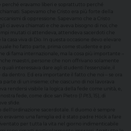
e perché eravamo liberi e soprattutto perché
chiamati. Sapevamo che Cristo era più forte della
 meccanismi di oppressione. Sapevamo che a Cristo
i ci aveva chiamati e che aveva bisogno di noi, che
tempi mutati ci attendeva, attendeva sacerdoti che
 la casa viva di Dio. In questa occasione devo elevare
 quale ho fatto parte, prima come studente e poi
he di fama internazionale, ma la cosa più importante –
anche maestri, persone che non offrivano solamente
quali interessava dare agli studenti l'essenziale, il
da dentro. Ed era importante il fatto che noi – se ora
ma parte di un insieme; che ciascuno di noi lavorava
a rendersi visibile la logica della fede come unità, e,
 nostra fede, come dice san Pietro (
1 Pt
3, 15), di
ve sfide.
o dell'ordinazione sacerdotale. Il duomo è sempre
rio eravamo una famiglia ed è stato padre Höck a fare
diventato per tutta la vita nel giorno indimenticabile
mi sono rimasti particolarmente impressi. Anzitutto lo