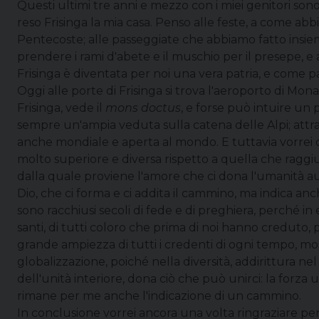
Questi ultimi tre anni e mezzo con i miei genitori s
reso Frisinga la mia casa. Penso alle feste, a come abb
Pentecoste; alle passeggiate che abbiamo fatto insiem
prendere i rami d'abete e il muschio per il presepe, e a
Frisinga è diventata per noi una vera patria, e come p
Oggi alle porte di Frisinga si trova l'aeroporto di Mona
Frisinga, vede il
mons doctus
, e forse può intuire un 
sempre un'ampia veduta sulla catena delle Alpi; attrav
anche mondiale e aperta al mondo. E tuttavia vorrei di
molto superiore e diversa rispetto a quella che raggiung
dalla quale proviene l'amore che ci dona l'umanità aut
Dio, che ci forma e ci addita il cammino, ma indica 
sono racchiusi secoli di fede e di preghiera, perché in 
santi, di tutti coloro che prima di noi hanno creduto, pr
grande ampiezza di tutti i credenti di ogni tempo, mo
globalizzazione, poiché nella diversità, addirittura nel
dell'unità interiore, dona ciò che può unirci: la forza u
rimane per me anche l'indicazione di un cammino.
In conclusione vorrei ancora una volta ringraziare pe