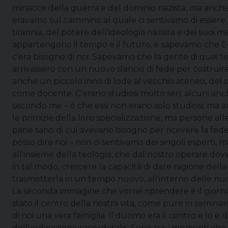
minacce della guerra e del dominio nazista, ma anch
eravamo sul cammino al quale ci sentivamo di essere 
tirannia, del potere dell'ideologia nazista e dei suoi
appartengono il tempo e il futuro, e sapevamo che Egl
c'era bisogno di noi. Sapevamo che la gente di quei 
arrivassero con un nuovo slancio di fede per costruire
anche un piccolo inno di lode al vecchio ateneo, del
come docente. C'erano studiosi molto seri, alcuni anc
secondo me – è che essi non erano solo studiosi, ma 
le primizie della loro specializzazione, ma persone alle 
pane sano di cui avevano bisogno per ricevere la fede 
posso dire noi – non ci sentivamo dei singoli esperti, 
all'insieme della teologia; che dal nostro operare dovev
in tal modo, crescere la capacità di dare ragione della
trasmetterla in un tempo nuovo, all'interno delle nuo
La seconda immagine che vorrei riprendere è il giorn
stato il centro della nostra vita, come pure in semina
di noi una vera famiglia. Il duomo era il centro e lo è 
dell'ordinazione sacerdotale. Sono tre i momenti che 