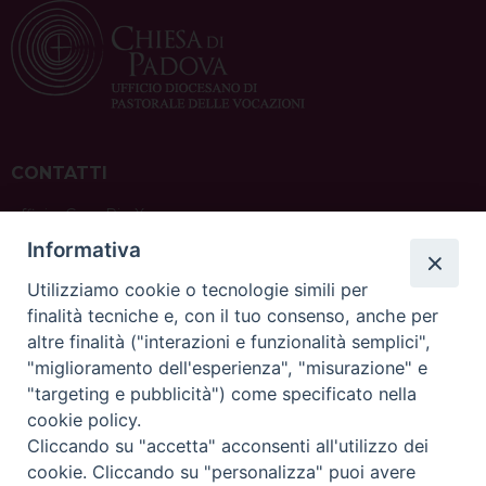
CONTATTI
ufficio: Casa Pio X
via Bonporti, 20 – 35141 Padova
Informativa
tel: +39 351 619 2354
e mail:
ufficiovocazionipadova@gmail.
com
Utilizziamo cookie o tecnologie simili per
finalità tecniche e, con il tuo consenso, anche per
altre finalità ("interazioni e funzionalità semplici",
"miglioramento dell'esperienza", "misurazione" e
"targeting e pubblicità") come specificato nella
sede: Casa Sant'Andrea
cookie policy.
via Valmarana, 20 – 35133 Padova
Cliccando su "accetta" acconsenti all'utilizzo dei
instagram:
@casasantandreapadova
cookie. Cliccando su "personalizza" puoi avere
e mail:
casasantandreapadova@gmail.
com