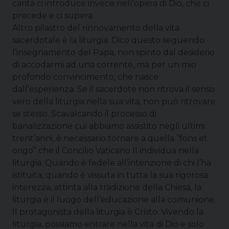
carità ci introduce invece nell’opera di Dio, che ci
precede e ci supera.
Altro pilastro del rinnovamento della vita
sacerdotale è la liturgia. Dico questo seguendo
l’insegnamento del Papa, non spinto dal desiderio
di accodarmi ad una corrente, ma per un mio
profondo convincimento, che nasce
dall’esperienza. Se il sacerdote non ritrova il senso
vero della liturgia nella sua vita, non può ritrovare
se stesso. Scavalcando il processo di
banalizzazione cui abbiamo assistito negli ultimi
trent’anni, è necessario tornare a quella “fons et
origo” che il Concilio Vaticano II individua nella
liturgia. Quando è fedele all’intenzione di chi l’ha
istituita, quando è vissuta in tutta la sua rigorosa
interezza, attinta alla tradizione della Chiesa, la
liturgia è il luogo dell’educazione alla comunione.
Il protagonista della liturgia è Cristo. Vivendo la
liturgia, possiamo entrare nella vita di Dio e solo