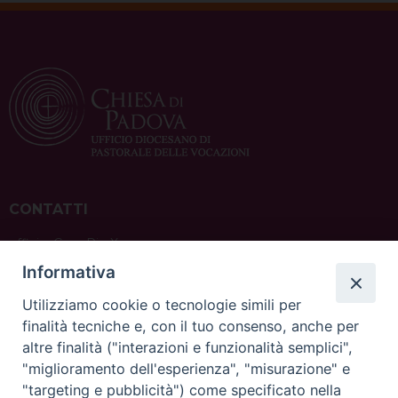
CONTATTI
ufficio: Casa Pio X
via Bonporti, 20 – 35141 Padova
Informativa
tel: +39 351 619 2354
e mail:
ufficiovocazionipadova@gmail.
com
Utilizziamo cookie o tecnologie simili per
finalità tecniche e, con il tuo consenso, anche per
altre finalità ("interazioni e funzionalità semplici",
"miglioramento dell'esperienza", "misurazione" e
"targeting e pubblicità") come specificato nella
sede: Casa Sant'Andrea