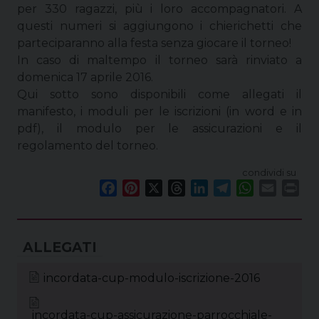
per 330 ragazzi, più i loro accompagnatori. A
questi numeri si aggiungono i chierichetti che
parteciparanno alla festa senza giocare il torneo!
In caso di maltempo il torneo sarà rinviato a
domenica 17 aprile 2016.
Qui sotto sono disponibili come allegati il
manifesto, i moduli per le iscrizioni (in word e in
pdf), il modulo per le assicurazioni e il
regolamento del torneo.
condividi su
F
P
X
T
L
T
W
E
P
a
i
h
i
e
h
m
r
c
n
r
n
l
a
a
i
e
t
e
k
e
t
i
n
b
e
a
e
g
s
l
t
o
r
d
d
r
A
incordata-cup-modulo-iscrizione-2016
o
e
s
I
a
p
k
s
n
m
p
incordata-cup-assicurazione-parrocchiale-