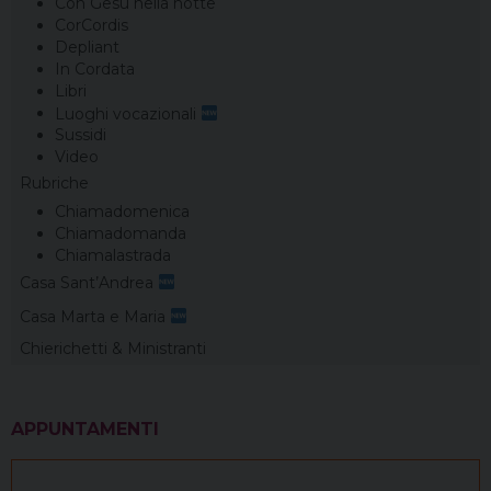
Con Gesù nella notte
CorCordis
Depliant
In Cordata
Libri
Luoghi vocazionali
Sussidi
Video
Rubriche
Chiamadomenica
Chiamadomanda
Chiamalastrada
Casa Sant’Andrea
Casa Marta e Maria
Chierichetti & Ministranti
APPUNTAMENTI