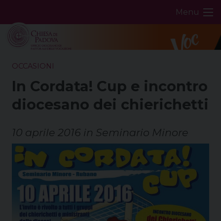
Skip
Menu
to
content
OCCASIONI
In Cordata! Cup e incontro
diocesano dei chierichetti
10 aprile 2016 in Seminario Minore