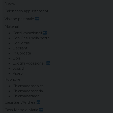
News
Calendario appuntamenti
Visione pastorale
Materiali
Canti vocazionali
Con Gesù nella notte
CorCordis
Depliant
In Cordata
Libri
Luoghi vocazionali
Sussidi
Video
Rubriche
Chiamadomenica
Chiamadomanda
Chiamalastrada
Casa Sant’Andrea
Casa Marta e Maria