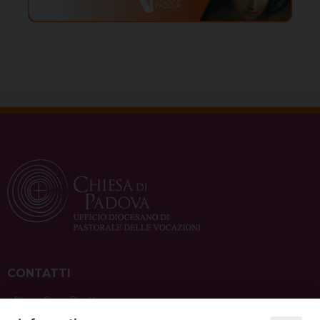
CONTATTI
ufficio: Casa Pio X
via Bonporti, 20 – 35141 Padova