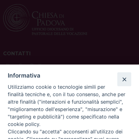
CONTATTI
ufficio: Casa Pio X
via Bonporti, 20 – 35141 Padova
Informativa
tel: +39 351 619 2354
e mail:
ufficiovocazionipadova@gmail.
com
Utilizziamo cookie o tecnologie simili per
finalità tecniche e, con il tuo consenso, anche per
altre finalità ("interazioni e funzionalità semplici",
"miglioramento dell'esperienza", "misurazione" e
"targeting e pubblicità") come specificato nella
sede: Casa Sant'Andrea
cookie policy.
via Valmarana, 20 – 35133 Padova
Cliccando su "accetta" acconsenti all'utilizzo dei
instagram:
@casasantandreapadova