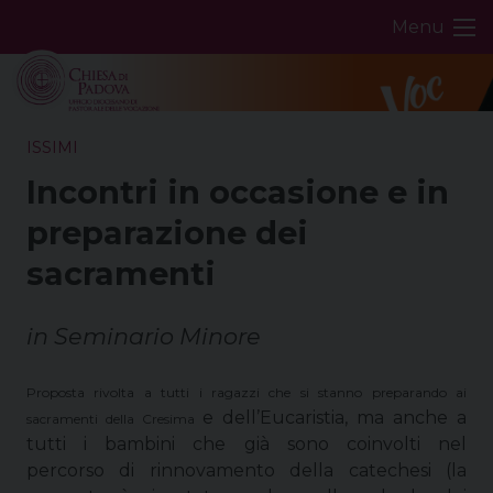
Skip
Menu
to
content
ISSIMI
Incontri in occasione e in
preparazione dei
sacramenti
in Seminario Minore
Proposta rivolta a tutti i ragazzi che si stanno preparando ai
e dell’Eucaristia, ma anche a
sacramenti della Cresima
tutti i bambini che già sono coinvolti nel
percorso di rinnovamento della catechesi (la