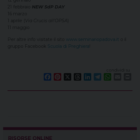
12 gennaio
21 febbraio
NEW SdP DAY
16 marzo
1 aprile (
Via Crucis all'OPSA
)
11 maggio
Per altre info visitate il sito
www.seminariopadova.it
o il
gruppo Facebook
Scuola di Preghiera
!
condividi su
F
P
X
T
L
T
W
E
P
a
i
h
i
e
h
m
r
c
n
r
n
l
a
a
i
e
t
e
k
e
t
i
n
b
e
a
e
g
s
l
t
o
r
d
d
r
A
o
e
s
I
a
p
k
s
n
m
p
t
RISORSE ONLINE