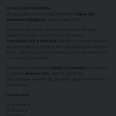
SCUOLA DI PREGHIERA
Un appuntamento mensile, presso la
chiesa del
Seminario Maggiore
. L’inizio è alle 20.30.
Saranno le domande di Gesù presenti nel Vangelo a
guidare l'itinerario della Scuola di Preghiera.
Domande forti e delicate
, che fanno breccia nel cuore
di ogni persona, e che diventano un appello per ognuno
di noi. Lasciandoci provocare dal SIgnore, cercheremo in
Lui e con Lui la risposta…
Quest'anno una novità!
Sabato 21 febbraio
la Scuola di
Preghiera
diventa
DAY
, dalle 10 alle 20.30.
Un'occasione di fraternità, preghiera, approfondimento e
condivisione.
Le date sono:
10 novembre
15 dicembre