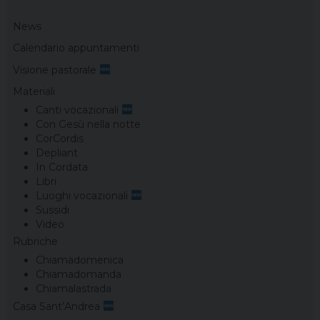
News
Calendario appuntamenti
Visione pastorale
Materiali
Canti vocazionali
Con Gesù nella notte
CorCordis
Depliant
In Cordata
Libri
Luoghi vocazionali
Sussidi
Video
Rubriche
Chiamadomenica
Chiamadomanda
Chiamalastrada
Casa Sant’Andrea