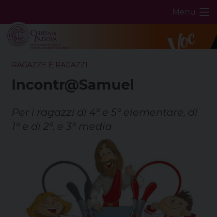
Skip
Menu
to
content
RAGAZZE E RAGAZZI
Incontr@Samuel
Per i ragazzi di 4° e 5° elementare, di
1° e di 2°, e 3° media