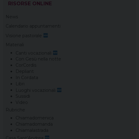
RISORSE ONLINE
News
Calendario appuntamenti
Visione pastorale
Materiali
Canti vocazionali
Con Gesù nella notte
CorCordis
Depliant
In Cordata
Libri
Luoghi vocazionali
Sussidi
Video
Rubriche
Chiamadomenica
Chiamadomanda
Chiamalastrada
Casa Sant’Andrea