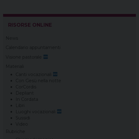
P
o
s
RISORSE ONLINE
t
News
N
Calendario appuntamenti
a
Visione pastorale
v
Materiali
i
Canti vocazionali
g
Con Gesù nella notte
a
CorCordis
Depliant
t
In Cordata
i
Libri
Luoghi vocazionali
o
Sussidi
n
Video
Rubriche