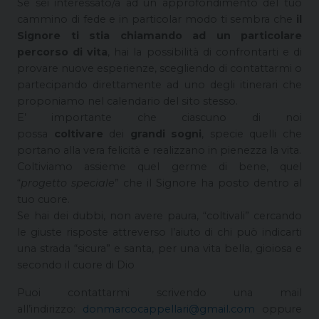
Se sei interessato/a ad un approfondimento del tuo
cammino di fede e in particolar modo ti sembra che
il
Signore ti stia chiamando ad un particolare
percorso di vita
, hai la possibilità di confrontarti e di
provare nuove esperienze, scegliendo di contattarmi o
partecipando direttamente ad uno degli itinerari che
proponiamo nel calendario del sito stesso.
E’ importante che ciascuno di noi
possa
coltivare
dei
grandi sogni
, specie quelli che
portano alla vera felicità e realizzano in pienezza la vita.
Coltiviamo assieme quel germe di bene, quel
“
progetto speciale
” che il Signore ha posto dentro al
tuo cuore.
Se hai dei dubbi, non avere paura, “coltivali” cercando
le giuste risposte attreverso l’aiuto di chi può indicarti
una strada “sicura” e santa, per una vita bella, gioiosa e
secondo il cuore di Dio
Puoi contattarmi scrivendo una mail
all’indirizzo:
donmarcocappellari@gmail.com
oppure