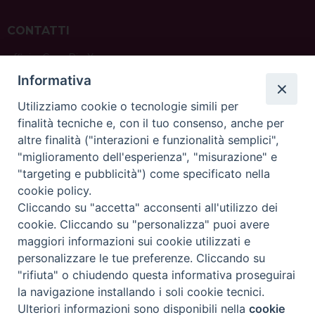
CONTATTI
ufficio: Casa Pio X
via Bonporti, 20 – 35141 Padova
Informativa
tel: +39 351 619 2354
e mail:
ufficiovocazionipadova@gmail.
com
Utilizziamo cookie o tecnologie simili per
finalità tecniche e, con il tuo consenso, anche per
altre finalità ("interazioni e funzionalità semplici",
"miglioramento dell'esperienza", "misurazione" e
"targeting e pubblicità") come specificato nella
sede: Casa Sant'Andrea
cookie policy.
via Valmarana, 20 – 35133 Padova
Cliccando su "accetta" acconsenti all'utilizzo dei
instagram:
@casasantandreapadova
cookie. Cliccando su "personalizza" puoi avere
e mail:
casasantandreapadova@gmail.
com
maggiori informazioni sui cookie utilizzati e
personalizzare le tue preferenze. Cliccando su
"rifiuta" o chiudendo questa informativa proseguirai
Copyright©
ChiesadiPadova2022
Privacy Policy
la navigazione installando i soli cookie tecnici.
Ulteriori informazioni sono disponibili nella
cookie
Preferenze Cookie