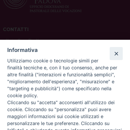
CONTATTI
ufficio: Casa Pio X
via Bonporti, 20 – 35141 Padova
Informativa
tel: +39 351 619 2354
e mail:
ufficiovocazionipadova@gmail.
com
Utilizziamo cookie o tecnologie simili per
finalità tecniche e, con il tuo consenso, anche per
altre finalità ("interazioni e funzionalità semplici",
"miglioramento dell'esperienza", "misurazione" e
"targeting e pubblicità") come specificato nella
sede: Casa Sant'Andrea
cookie policy.
via Valmarana, 20 – 35133 Padova
Cliccando su "accetta" acconsenti all'utilizzo dei
instagram:
@casasantandreapadova
cookie. Cliccando su "personalizza" puoi avere
e mail:
casasantandreapadova@gmail.
com
maggiori informazioni sui cookie utilizzati e
personalizzare le tue preferenze. Cliccando su