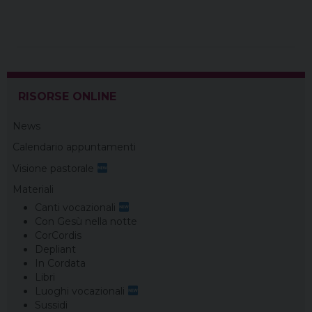
c
n
r
n
l
a
a
i
e
t
e
k
e
t
i
n
b
e
a
e
g
s
l
t
o
r
d
d
r
A
o
e
s
I
a
p
RISORSE ONLINE
k
s
n
m
p
t
News
Calendario appuntamenti
Visione pastorale
Materiali
Canti vocazionali
Con Gesù nella notte
CorCordis
Depliant
In Cordata
Libri
Luoghi vocazionali
Sussidi