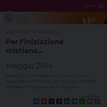
Skip
Menu
to
content
IDEE PER LA TUA PASTORALE
Per l’iniziazione
cristiana…
Maggio 2014
Sussidio per l’animazione di un incontro con i
ragazzi delle elementari per la 51esima Giornata
Mondiale di Preghiera per le Vocazioni
condividi su
F
P
X
T
L
T
W
E
P
a
i
h
i
e
h
m
r