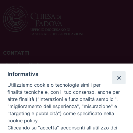
CONTATTI
ufficio: Casa Pio X
via Bonporti, 20 – 35141 Padova
Informativa
tel: +39 351 619 2354
e mail:
ufficiovocazionipadova@gmail.
com
Utilizziamo cookie o tecnologie simili per
finalità tecniche e, con il tuo consenso, anche per
altre finalità ("interazioni e funzionalità semplici",
"miglioramento dell'esperienza", "misurazione" e
"targeting e pubblicità") come specificato nella
sede: Casa Sant'Andrea
cookie policy.
via Valmarana, 20 – 35133 Padova
Cliccando su "accetta" acconsenti all'utilizzo dei
instagram:
@casasantandreapadova