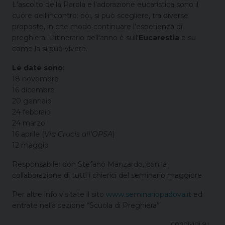
L'ascolto della Parola e l'adorazione eucaristica sono il
cuore dell'incontro: poi, si può scegliere, tra diverse
proposte, in che modo continuare l'esperienza di
preghiera. L'itinerario dell'anno è sull'
Eucarestia
e su
come la si può vivere.
Le date sono:
18 novembre
16 dicembre
20 gennaio
24 febbraio
24 marzo
16 aprile (
Via Crucis all'OPSA
)
12 maggio
Responsabile: don Stefano Manzardo, con la
collaborazione di tutti i chierici del seminario maggiore
Per altre info visitate il sito
www.seminariopadova.it
ed
entrate nella sezione “Scuola di Preghiera”
condividi su