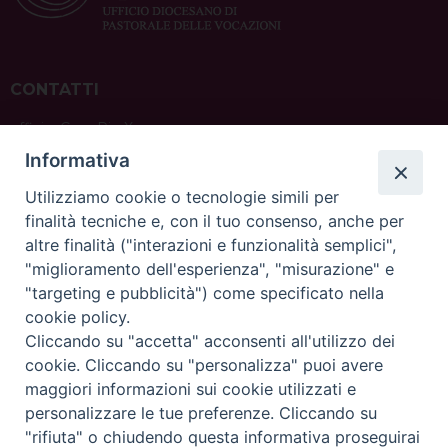
CONTATTI
ufficio: Casa Pio X
via Bonporti, 20 – 35141 Padova
Informativa
tel: +39 351 619 2354
e mail:
ufficiovocazionipadova@gmail.
com
Utilizziamo cookie o tecnologie simili per
finalità tecniche e, con il tuo consenso, anche per
altre finalità ("interazioni e funzionalità semplici",
"miglioramento dell'esperienza", "misurazione" e
"targeting e pubblicità") come specificato nella
sede: Casa Sant'Andrea
cookie policy.
via Valmarana, 20 – 35133 Padova
Cliccando su "accetta" acconsenti all'utilizzo dei
instagram:
@casasantandreapadova
cookie. Cliccando su "personalizza" puoi avere
e mail:
casasantandreapadova@gmail.
com
maggiori informazioni sui cookie utilizzati e
personalizzare le tue preferenze. Cliccando su
"rifiuta" o chiudendo questa informativa proseguirai
Copyright©
ChiesadiPadova2022