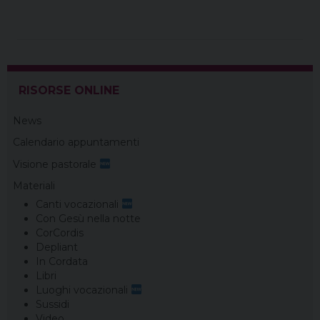
e
t
e
k
e
t
i
n
b
e
a
e
g
s
l
t
o
r
d
d
r
A
o
e
s
I
a
p
k
s
n
m
p
t
RISORSE ONLINE
News
Calendario appuntamenti
Visione pastorale
Materiali
Canti vocazionali
Con Gesù nella notte
CorCordis
Depliant
In Cordata
Libri
Luoghi vocazionali
Sussidi
Video