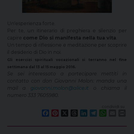
Un'esperienza forte.
Per te, un itinerario di preghiera e silenzio per
capire
come Dio si manifesta nella tua vita
.
Un tempo di riflessione e meditazione per scoprire
il desiderio di Dio in noi.
Gli esercizi spirituali vocazionali si terranno nel fine
settimana dal 13 al 15 maggio 2016.
Se sei interessato a partecipare mettiti in
contatto con don Giovanni Molon: manda una
mail a
giovanni.molon@alice.it
o chiama il
numero 333 7605980.
condividi su
F
P
X
T
L
T
W
E
P
a
i
h
i
e
h
m
r
c
n
r
n
l
a
a
i