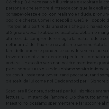
Ciò che più è necessario è illuminare e ascoltare la co
personale che sempre si intreccia con quella degli altr
consapevolezze e poi, con realismo e fiducia, pronunc
oggi ci è chiesta. Come i discepoli di Gesù e il popolo
interpellati a partire da una storia che già ci ha visti 
al Signore Gesù: lo abbiamo ascoltato, abbiamo mangia
altri, così da comprendere meglio la nostra fede e cond
nell’intimità del Padre e ne abbiamo sperimentato la mis
fare delle buone e ponderate considerazioni e poi sce
troveremo motivi per deciderci per lui ma probabilme
andare. Un ascolto vero non potrà dimenticare quanto l
piena, soprattutto quando abbiamo servito insieme a l
sta con lui ossia tanti poveri, tanti peccatori, tanti 
già scelti da lui come noi. Decidendoci per il Signore t
Scegliere il Signore, decidersi per lui… significa entr
lettura. È il mistero dell’amore di Dio che tutto anim
Maestro noi possiamo sperimentare e far scoprire al