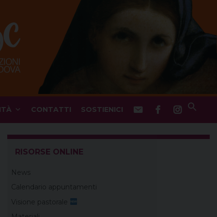
ITÀ
CONTATTI
SOSTIENICI
RISORSE ONLINE
News
Calendario appuntamenti
Visione pastorale
Materiali