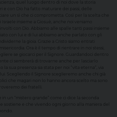
scienza, quel luogo dentro di noi dove la storia
i e con Dio ha fatto maturare dei passi, delle
iare un sì che ci comprometta. Così per la scelta che
 di Israele insieme a Giosuè, anche noi veniamo
coinvolti con Dio. Abbiamo alle spalle tanti passi insieme
to con lui e di lui abbiamo anche parlato con gli
ividerne la gioia. Grazie a Cristo siamo entrati
ericordia. Ora è il tempo di rientrare in noi stessi,
gliere se giocarci per il Signore. Guardandoci dentro
nte ci sembrerà di trovarne anche per lasciarlo
a sua presenza sia stata per noi “vita eterna”, via
ui. Scegliendo il Signore sceglieremo anche chi già
semplici che magari non lo hanno ancora scelto ma sono
roveremo dei fratelli.
are in un “mistero grande” come ci dice la seconda
a e sostiene e che vivendo ogni giorno alla maniera del
 mondo.