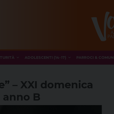
TURITÀ
ADOLESCENTI (14-17)
PARROCI & COMUN
re” – XXI domenica
, anno B