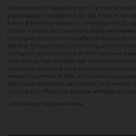
Se ascolteremo il Signore, i popoli, ci annuncia Mosé, 
popolo saggio e intelligente» (Dt 4,6). Il nostro “accogl
futuro di bene ma soprattutto porterà gloria a Dio, ag
Parola – a partire dal cuore e non dalla pratica esteri
interrogativi in chi ci incontra, affascinerà i cuori since
alla fede. Ma osserviamo con umiltà quanti incontriam
intelligenti” secondo il cuore di Dio? Li sentiamo an
sulla vita e sul Signore della vita? Osserviamo i co
Osserviamo la parola di Dio e sentiamoci interpellati 
mettere in cammino di fede chi ci incontra. Ogni gest
della casa e dell’intimità, sia compiuto nella verità 
colui che può offrire una direzione affidabile alla nost
– don Silvano, Casa Sant’Andrea