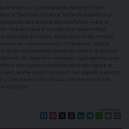
diranno di noi: «Questa grande nazione è il solo
iere” e “mettere in pratica” la Parola ci aprirà a un
gregando altri attorno alla sua Parola: vivere la
ore – farà del bene al mondo, farà nascere degli
ri e disponibili al mistero, aprirà gli occhi del mondo
o noi e la nostra comunità: ci ritengono “saggi e
dare via da noi ponendosi domande cariche di stupore
mandamenti del Signore e compiamo ogni opera buona.
a offrire una buona testimonianza di vita capace di
o, però, anche quello compiuto nel segreto e silenzio
di un cuore povero che cerca la comunione con Dio,
ra esistenza.
condividi su
F
P
X
T
L
T
W
E
P
a
i
h
i
e
h
m
r