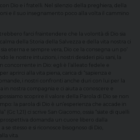
 Dio e i fratelli. Nel silenzio della preghiera, della
zioni e il suo insegnamento poco alla volta il cammino
ebbero farci fraintendere che la volontà di Dio sia
calma della Storia della Salvezza e della vita nostra ci
sia eterna e sempre vera, Dio ce la consegna un po’
 le nostre intuizioni, i nostri desideri più sani, la
concorrente in Dio: egli è l’alleato fedele e
r aprirci alla vita piena, carica di “sapienza e
domande, i nostri confronti anche duri con lui per la
rada in nostra compagnia e ci aiuta a conoscere e
n possiamo scoprire il valore della Parola di Dio se non
mpo: la parola di Dio è un’esperienza che accade in
” (Gc 1,21) ci scrive San Giacomo, ossia “siate di quelli
a prospettiva domanda un cuore libero dalla
se stesso e si riconosce bisognoso di Dio,
la vita.