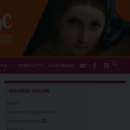
ITÀ
CONTATTI
SOSTIENICI
RISORSE ONLINE
News
Calendario appuntamenti
Visione pastorale
Materiali