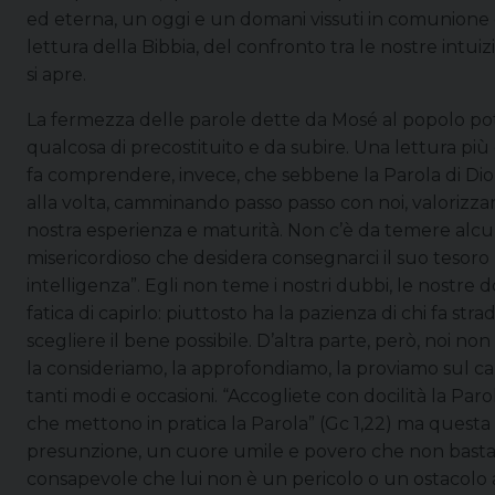
ed eterna, un oggi e un domani vissuti in comunione con
lettura della Bibbia, del confronto tra le nostre intui
si apre.
La fermezza delle parole dette da Mosé al popolo potr
qualcosa di precostituito e da subire. Una lettura più 
fa comprendere, invece, che sebbene la Parola di Dio 
alla volta, camminando passo passo con noi, valorizzando
nostra esperienza e maturità. Non c’è da temere alcun 
misericordioso che desidera consegnarci il suo tesoro pe
intelligenza”. Egli non teme i nostri dubbi, le nostre 
fatica di capirlo: piuttosto ha la pazienza di chi fa st
scegliere il bene possibile. D’altra parte, però, noi no
la consideriamo, la approfondiamo, la proviamo sul ca
tanti modi e occasioni. “Accogliete con docilità la Parola
che mettono in pratica la Parola” (Gc 1,22) ma quest
presunzione, un cuore umile e povero che non basta a 
consapevole che lui non è un pericolo o un ostacolo al