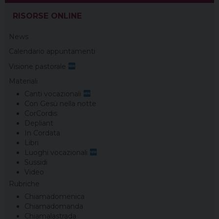
RISORSE ONLINE
News
Calendario appuntamenti
Visione pastorale
Materiali
Canti vocazionali
Con Gesù nella notte
CorCordis
Depliant
In Cordata
Libri
Luoghi vocazionali
Sussidi
Video
Rubriche
Chiamadomenica
Chiamadomanda
Chiamalastrada