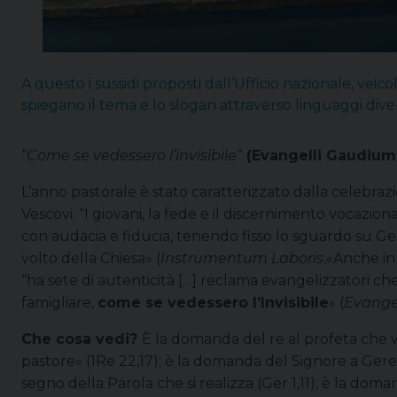
A questo i sussidi proposti dall’Ufficio nazionale, veic
spiegano il tema e lo slogan attraverso linguaggi diver
“
Come se vedessero l’invisibile
“
(Evangelli Gaudium 
L’anno pastorale è stato caratterizzato dalla celebra
Vescovi: “I giovani, la fede e il discernimento vocazion
con audacia e fiducia, tenendo fisso lo sguardo su Gesù
volto della Chiesa» (
Instrumentum Laboris
,«Anche in
“ha sete di autenticità […] reclama evangelizzatori che
famigliare,
come se vedessero l’Invisibile
» (
Evange
Che cosa vedi?
È la domanda del re al profeta che v
pastore» (1Re 22,17); è la domanda del Signore a Ger
segno della Parola che si realizza (Ger 1,11); è la doma