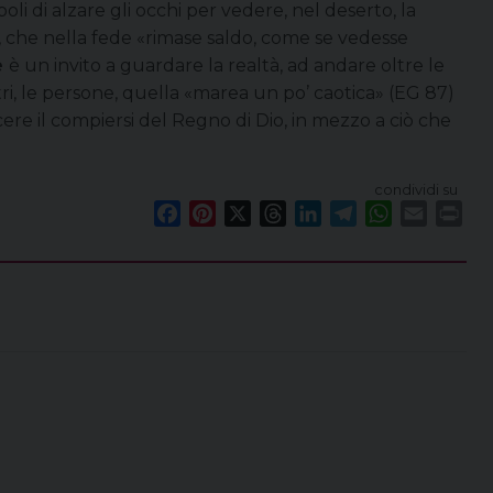
li di alzare gli occhi per vedere, nel deserto, la
, che nella fede «rimase saldo, come se vedesse
e
è un invito a guardare la realtà, ad andare oltre le
ontri, le persone, quella «marea un po’ caotica» (EG 87)
cere il compiersi del Regno di Dio, in mezzo a ciò che
condividi su
F
P
X
T
L
T
W
E
P
a
i
h
i
e
h
m
r
c
n
r
n
l
a
a
i
e
t
e
k
e
t
i
n
b
e
a
e
g
s
l
t
o
r
d
d
r
A
o
e
s
I
a
p
k
s
n
m
p
t