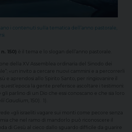
olano i contenuti sulla tematica dell’anno pastorale,
si.
n. 150)
è il tema e lo slogan dell’anno pastorale.
zione della XV Assemblea ordinaria del Sinodo dei
ale”; «un invito a cercare nuovi cammini e a percorrerli
 e aprendosi allo Spirito Santo, per ringiovanire il
 quest’epoca la gente preferisce ascoltare i testimoni:
 gli parlino di un Dio che essi conoscano e che sia loro
lii Gaudium
, 150). 1).
ede «gli israeliti vagare sui monti come pecore senza
emia che nel ramo di mandorlo può riconoscere il
nda di Gesù al cieco dallo sguardo difficile da guarire