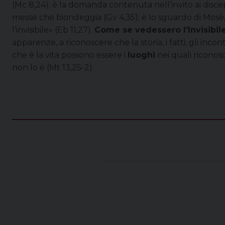
(Mc 8,24); è la domanda contenuta nell’invito ai discepo
messe che biondeggia (Gv 4,35); è lo sguardo di Mosè
l’invisibile» (Eb 11,27).
Come se vedessero l’Invisibil
apparenze, a riconoscere che la storia, i fatti, gli inc
che è la vita possono essere i
luoghi
nei quali riconos
non lo è (Mt 13,25-2).