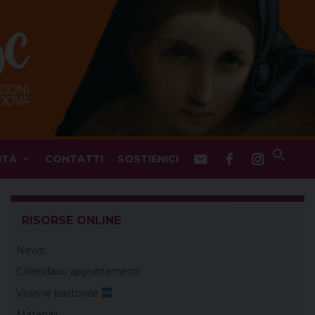
ITÀ
CONTATTI
SOSTIENICI
RISORSE ONLINE
News
Calendario appuntamenti
Visione pastorale
Materiali