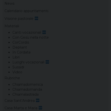
News
Calendario appuntamenti
Visione pastorale
Materiali
Canti vocazionali
Con Gesù nella notte
CorCordis
Depliant
In Cordata
Libri
Luoghi vocazionali
Sussidi
Video
Rubriche
Chiamadomenica
Chiamadomanda
Chiamalastrada
Casa Sant’Andrea
Casa Marta e Maria