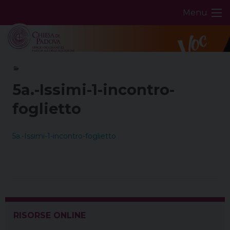
Skip
Menu
to
content
5a.-Issimi-1-incontro-
foglietto
5a.-Issimi-1-incontro-foglietto
RISORSE ONLINE