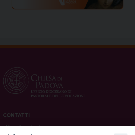
CONTATTI
ufficio: Casa Pio X
via Bonporti, 20 – 35141 Padova