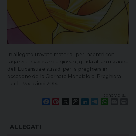
In allegato trovate materiali per incontri con
ragazzi, giovanissimi e giovani, guida all'animazione
dell'Eucaristia e sussidi per la preghiera in
occasione della Giornata Mondiale di Preghiera
per le Vocazioni 2014.
condividi su
F
P
X
T
L
T
W
E
P
a
i
h
i
e
h
m
r
c
n
r
n
l
a
a
i
e
t
e
k
e
t
i
n
b
e
a
e
g
s
l
t