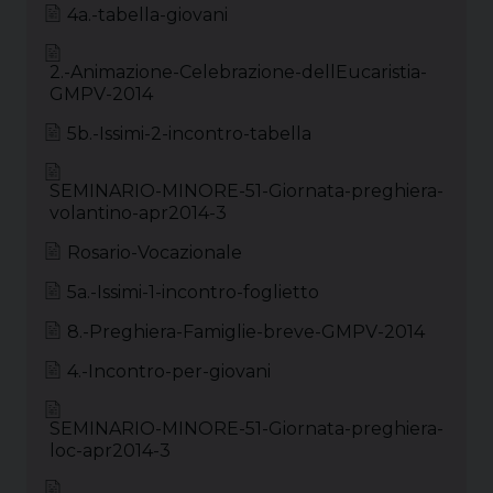
o
r
d
d
r
A
4a.-tabella-giovani
o
e
s
I
a
p
k
s
n
m
p
2.-Animazione-Celebrazione-dellEucaristia-
t
GMPV-2014
5b.-Issimi-2-incontro-tabella
SEMINARIO-MINORE-51-Giornata-preghiera-
volantino-apr2014-3
Rosario-Vocazionale
5a.-Issimi-1-incontro-foglietto
8.-Preghiera-Famiglie-breve-GMPV-2014
4.-Incontro-per-giovani
SEMINARIO-MINORE-51-Giornata-preghiera-
loc-apr2014-3