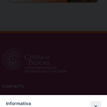
CONTATTI
ufficio: Casa Pio X
via Bonporti, 20 – 35141 Padova
Informativa
tel: +39 351 619 2354