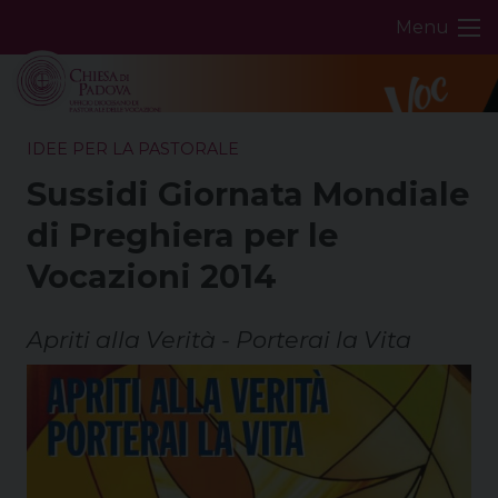
Skip
Menu
to
content
IDEE PER LA PASTORALE
Sussidi Giornata Mondiale
di Preghiera per le
Vocazioni 2014
Apriti alla Verità - Porterai la Vita