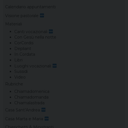
Calendario appuntamenti
Visione pastorale
Materiali
Canti vocazionali
Con Gesù nella notte
CorCordis
Depliant
In Cordata
Libri
Luoghi vocazionali
Sussidi
Video
Rubriche
Chiamadomenica
Chiamadomanda
Chiamalastrada
Casa Sant’Andrea
Casa Marta e Maria
Chierichetti & Ministranti