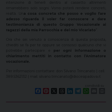
intenzione di tenerli dentro al cassetto altrimenti
rimarrebbero solo sogni. Vorrei poterli rendere concreti,
realtà. Un
a cosa concreta che posso e voglio fare
adesso riguarda il voler far conoscere e dare
testimonianza di questo Gruppo Vocazionale ai
ragazzi della mia Parrocchia e del mio Vicariato
”.
Ora che sei venuto a conoscenza di questa proposta,
chiediti se fa per te oppure se consosci qualcuno che vi
potrebbe partecipare e
per ogni informazione o
chiarimento mettiti in contatto con l’Animatore
vocazionale.
Per informazioni contattare: don Silvano Trincanato | cell.
389.5362132 | mail: silvano.trincanato@diocesipadova.it
condividi su
F
P
X
T
L
T
W
E
P
a
i
h
i
e
h
m
r
c
n
r
n
l
a
a
i
e
t
e
k
e
t
i
n