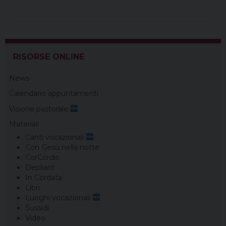
b
e
a
e
g
s
l
t
o
r
d
d
r
A
o
e
s
I
a
p
k
s
n
m
p
t
RISORSE ONLINE
News
Calendario appuntamenti
Visione pastorale
Materiali
Canti vocazionali
Con Gesù nella notte
CorCordis
Depliant
In Cordata
Libri
Luoghi vocazionali
Sussidi
Video