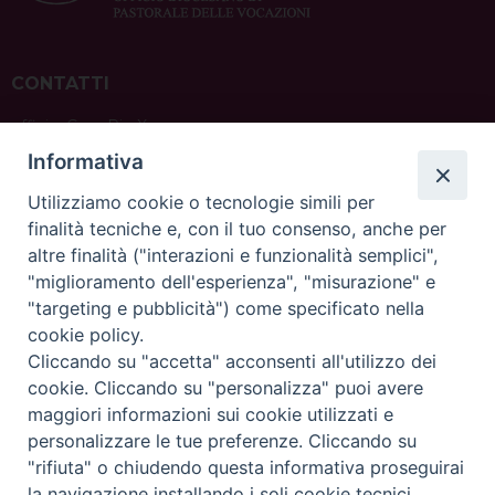
CONTATTI
ufficio: Casa Pio X
via Bonporti, 20 – 35141 Padova
Informativa
tel: +39 351 619 2354
e mail:
ufficiovocazionipadova@gmail.
com
Utilizziamo cookie o tecnologie simili per
finalità tecniche e, con il tuo consenso, anche per
altre finalità ("interazioni e funzionalità semplici",
"miglioramento dell'esperienza", "misurazione" e
"targeting e pubblicità") come specificato nella
sede: Casa Sant'Andrea
cookie policy.
via Valmarana, 20 – 35133 Padova
Cliccando su "accetta" acconsenti all'utilizzo dei
instagram:
@casasantandreapadova
cookie. Cliccando su "personalizza" puoi avere
e mail:
casasantandreapadova@gmail.
com
maggiori informazioni sui cookie utilizzati e
personalizzare le tue preferenze. Cliccando su
"rifiuta" o chiudendo questa informativa proseguirai
Copyright©
ChiesadiPadova2022
Privacy Policy
la navigazione installando i soli cookie tecnici.