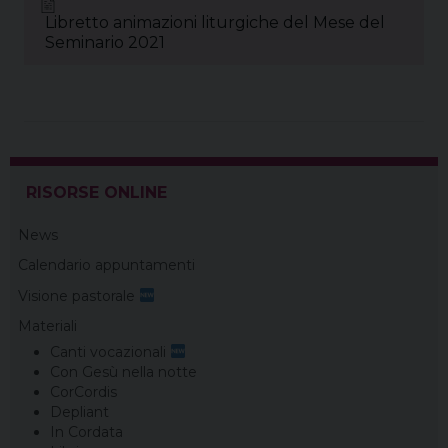
Libretto animazioni liturgiche del Mese del
o
e
s
I
a
p
Seminario 2021
k
s
n
m
p
t
RISORSE ONLINE
News
Calendario appuntamenti
Visione pastorale
Materiali
Canti vocazionali
Con Gesù nella notte
CorCordis
Depliant
In Cordata