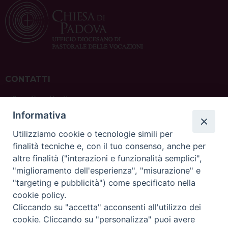
CONTATTI
ufficio: Casa Pio X
via Bonporti, 20 – 35141 Padova
Informativa
tel: +39 351 619 2354
e mail:
ufficiovocazionipadova@gmail.
com
Utilizziamo cookie o tecnologie simili per
finalità tecniche e, con il tuo consenso, anche per
altre finalità ("interazioni e funzionalità semplici",
"miglioramento dell'esperienza", "misurazione" e
"targeting e pubblicità") come specificato nella
sede: Casa Sant'Andrea
cookie policy.
via Valmarana, 20 – 35133 Padova
Cliccando su "accetta" acconsenti all'utilizzo dei
instagram:
@casasantandreapadova
cookie. Cliccando su "personalizza" puoi avere
e mail:
casasantandreapadova@gmail.
com