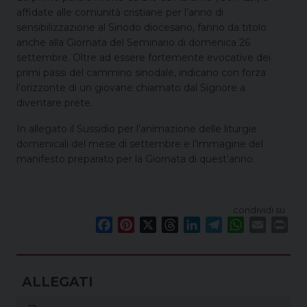
affidate alle comunità cristiane per l’anno di
sensibilizzazione al Sinodo diocesano, fanno da titolo
anche alla Giornata del Seminario di domenica 26
settembre. Oltre ad essere fortemente evocative dei
primi passi del cammino sinodale, indicano con forza
l’orizzonte di un giovane chiamato dal Signore a
diventare prete.
In allegato il Sussidio per l’animazione delle liturgie
domenicali del mese di settembre e l’immagine del
manifesto preparato per la Giornata di quest’anno.
condividi su
F
P
X
T
L
T
W
E
P
a
i
h
i
e
h
m
r
c
n
r
n
l
a
a
i
e
t
e
k
e
t
i
n
b
e
a
e
g
s
l
t
o
r
d
d
r
A