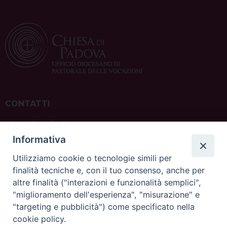
CONTATTI
ufficio: Casa Pio X
via Bonporti, 20 – 35141 Padova
Informativa
tel: +39 351 619 2354
e mail:
ufficiovocazionipadova@gmail.
com
Utilizziamo cookie o tecnologie simili per
finalità tecniche e, con il tuo consenso, anche per
altre finalità ("interazioni e funzionalità semplici",
"miglioramento dell'esperienza", "misurazione" e
"targeting e pubblicità") come specificato nella
sede: Casa Sant'Andrea
cookie policy.
via Valmarana, 20 – 35133 Padova