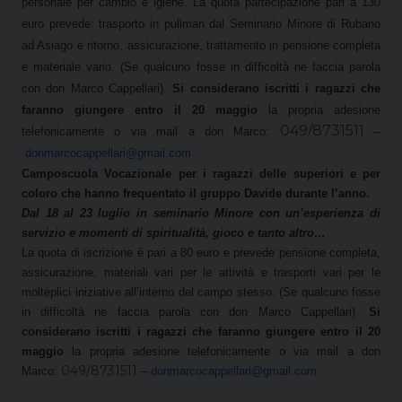
personale per cambio e igiene. La quota partecipazione pari a 130
euro prevede: trasporto in pullman dal Seminario Minore di Rubano
ad Asiago e ritorno, assicurazione, trattamento in pensione completa
e materiale vario. (Se qualcuno fosse in difficoltà ne faccia parola
con don Marco Cappellari).
Si considerano iscritti i ragazzi che
faranno giungere entro il 20 maggio
la propria adesione
049/8731511
telefonicamente o via mail a don Marco:
–
donmarcocappellari@gmail.com
Camposcuola Vocazionale per i ragazzi delle superiori e per
coloro che hanno frequentato il gruppo Davide durante l’anno.
Dal 18 al 23 luglio in seminario Minore con un’esperienza di
servizio e momenti di spiritualità, gioco e tanto altro…
La quota di iscrizione è pari a 80 euro e prevede pensione completa,
assicurazione, materiali vari per le attività e trasporti vari per le
molteplici iniziative all’interno del campo stesso. (Se qualcuno fosse
in difficoltà ne faccia parola con don Marco Cappellari).
Si
considerano iscritti i ragazzi che faranno giungere entro il 20
maggio
la propria adesione telefonicamente o via mail a don
049/8731511
Marco:
–
donmarcocappellari@gmail.com