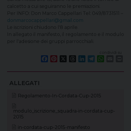
calcetto a cui seguiranno le premiazioni.
Per INFO: Don Marco Cappellari Tel: 049/8731511 –
donmarcocappellari@gmail.com
Le iscrizioni chiudono l'8 aprile.
In allegato il manifesto, il regolamento e il modulo
per l'adesione dei gruppi parrocchiali.
condividi su
F
P
X
T
L
T
W
E
P
a
i
h
i
e
h
m
r
c
n
r
n
l
a
a
i
e
t
e
k
e
t
i
n
b
e
a
e
g
s
l
t
o
r
d
d
r
A
Regolamento-In-Cordata-Cup-2015
o
e
s
I
a
p
k
s
n
m
p
modulo_iscrizione_squadra-in-cordata-cup-
t
2015
in-cordata-cup-2015-manifesto