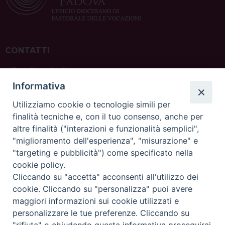
CONTATTI
ufficio: Casa Pio X
via Bonporti, 20 – 35141 Padova
Informativa
tel: +39 351 619 2354
e mail:
ufficiovocazionipadova@gmail.
com
Utilizziamo cookie o tecnologie simili per
finalità tecniche e, con il tuo consenso, anche per
altre finalità ("interazioni e funzionalità semplici",
"miglioramento dell'esperienza", "misurazione" e
"targeting e pubblicità") come specificato nella
sede: Casa Sant'Andrea
cookie policy.
via Valmarana, 20 – 35133 Padova
Cliccando su "accetta" acconsenti all'utilizzo dei
instagram:
@casasantandreapadova
cookie. Cliccando su "personalizza" puoi avere
e mail:
casasantandreapadova@gmail.
com
maggiori informazioni sui cookie utilizzati e
personalizzare le tue preferenze. Cliccando su