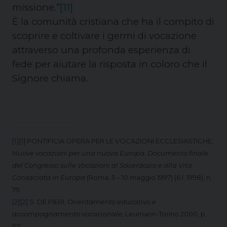
missione.”
[11]
È la comunità cristiana che ha il compito di
scoprire e coltivare i germi di vocazione
attraverso una profonda esperienza di
fede per aiutare la risposta in coloro che il
Signore chiama.
[1]
[1] PONTIFICIA OPERA PER LE VOCAZIONI ECCLESIASTICHE,
Nuove vocazioni per una nuova Europa. Documento finale
del Congresso sulle Vocazioni al Sacerdozio e alla Vita
Consacrata in Europa
(Roma, 5 – 10 maggio 1997) (6.I. 1998), n.
79.
[2]
[2] S. DE PIERI,
Orientamento educativo e
accompagnamento vocazionale,
Leumann-Torino 2000, p.
101.