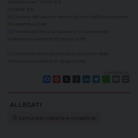
obbedienziale.” NVNE 19 d
[8]
NVNE 19 b
[9]
Discorso del vescovo Antonio all’inizio dell’Anno pastorale
06 settembre 2008.
[10]
Omelia del Vescovo Antonio in occasione delle
ordinazioni presbiterali 07 giugno 2008.
[11]
Omelia del Vescovo Antonio in occasione delle
ordinazioni presbiterali 07 giugno 2008.
condividi su
F
P
X
T
L
T
W
E
P
a
i
h
i
e
h
m
r
c
n
r
n
l
a
a
i
e
t
e
k
e
t
i
n
b
e
a
e
g
s
l
t
o
r
d
d
r
A
comunita-cristiana-e-vocazione
o
e
s
I
a
p
k
s
n
m
p