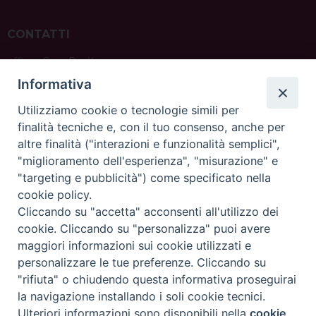
CONTATTI
ufficio: Casa Pio X
via Bonporti, 20 – 35141 Padova
Informativa
tel: +39 351 619 2354
e mail:
ufficiovocazionipadova@gmail.
com
Utilizziamo cookie o tecnologie simili per
finalità tecniche e, con il tuo consenso, anche per
altre finalità ("interazioni e funzionalità semplici",
"miglioramento dell'esperienza", "misurazione" e
"targeting e pubblicità") come specificato nella
sede: Casa Sant'Andrea
cookie policy.
via Valmarana, 20 – 35133 Padova
Cliccando su "accetta" acconsenti all'utilizzo dei
instagram:
@casasantandreapadova
cookie. Cliccando su "personalizza" puoi avere
e mail:
casasantandreapadova@gmail.
com
maggiori informazioni sui cookie utilizzati e
personalizzare le tue preferenze. Cliccando su
"rifiuta" o chiudendo questa informativa proseguirai
Copyright©
ChiesadiPadova2022
Privacy Policy
la navigazione installando i soli cookie tecnici.
Ulteriori informazioni sono disponibili nella
cookie
Preferenze Cookie