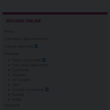
t
RISORSE ONLINE
News
Calendario appuntamenti
Visione pastorale
Materiali
Canti vocazionali
Con Gesù nella notte
CorCordis
Depliant
In Cordata
Libri
Luoghi vocazionali
Sussidi
Video
Rubriche